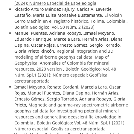
(2024): Número Especial de Espeleología
Ricardo Arturo Méndez Fajury, Carlos A. Laverde
Castaño, María Luisa Monsalve Bustamante,
El volcán
Cerro Machín en el registro histórico, Tolima, Colombia
,
Boletín Geológico: Vol. 50 Núm. 2 (2023)
Manuel Puentes, Adriana Robayo, Ismael Moyano,
Eduardo Henrique, Marcela Lara, Hernán Arias, Diana
Ospina, Óscar Rojas, Ernesto Gómez, Sergio Torrado,
Gloria Prieto Rincón,
Regional integration and 3D
modeling of airborne geophysical data: Map of
Geophysical Anomalies of Colombia for mineral
resources, 2020 version
,
Boletín Geológico: Vol. 48
Núm. Spl.1 (2021): Número especial: Geofísica
aerotransportada
Ismael Moyano, Renato Cordani, Marcela Lara, Óscar
Rojas, Manuel Puentes, Diana Ospina, Hernán Arias,
Ernesto Gómez, Sergio Torrado, Adriana Robayo, Gloria
Prieto,
Magnetic and gamma-ray spectrometric airborne
geophysical data for investigating potential mineral
resources and generating geoscientific knowledge in
Colombia
,
Boletín Geológico: Vol. 48 Núm. Spl.1 (2021):
Número especial: Geofísica aerotransportada