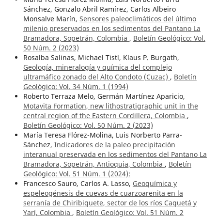
Sánchez, Gonzalo Abril Ramírez, Carlos Albeiro
Monsalve Marín,
Sensores paleoclimáticos del último
milenio preservados en los sedimentos del Pantano La
Bramadora, Sopetrán, Colombia
,
Boletín Geológico: Vol.
50 Núm. 2 (2023)
Rosalba Salinas, Michael Tistl, Klaus P. Burgath,
Geología, mineralogía y química del complejo
ultramáfico zonado del Alto Condoto (Cuzac)
,
Boletín
Geológico: Vol. 34 Núm. 1 (1994)
Roberto Terraza Melo, Germán Martínez Aparicio,
Motavita Formation, new lithostratigraphic unit in the
central region of the Eastern Cordillera, Colombia
,
Boletín Geológico: Vol. 50 Núm. 2 (2023)
María Teresa Flórez-Molina, Luis Norberto Parra-
Sánchez,
Indicadores de la paleo precipitación
interanual preservada en los sedimentos del Pantano La
Bramadora, Sopetrán, Antioquia, Colombia
,
Boletín
Geológico: Vol. 51 Núm. 1 (2024):
Francesco Sauro, Carlos A. Lasso,
Geoquímica y
espeleogénesis de cuevas de cuarzoarenita en la
serranía de Chiribiquete, sector de los ríos Caquetá y
Yarí, Colombia
,
Boletín Geológico: Vol. 51 Núm. 2