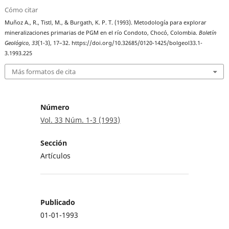
Cómo citar
Muñoz A., R., Tistl, M., & Burgath, K. P. T. (1993). Metodología para explorar
mineralizaciones primarias de PGM en el río Condoto, Chocó, Colombia.
Boletín
Geológico
,
33
(1-3), 17–32. https://doi.org/10.32685/0120-1425/bolgeol33.1-
3.1993.225
Más formatos de cita
Número
Vol. 33 Núm. 1-3 (1993)
Sección
Artículos
Publicado
01-01-1993