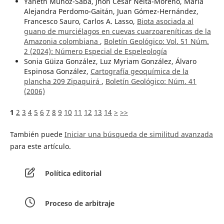
Yaneth Muñoz-Saba, Jhon Cesar Neita-Moreno, María
Alejandra Perdomo-Gaitán, Juan Gómez-Hernández,
Francesco Sauro, Carlos A. Lasso,
Biota asociada al
guano de murciélagos en cuevas cuarzoareníticas de la
Amazonia colombiana
,
Boletín Geológico: Vol. 51 Núm.
2 (2024): Número Especial de Espeleología
Sonia Güiza González, Luz Myriam González, Álvaro
Espinosa González,
Cartografía geoquímica de la
plancha 209 Zipaquirá
,
Boletín Geológico: Núm. 41
(2006)
1
2
3
4
5
6
7
8
9
10
11
12
13
14
>
>>
También puede
Iniciar una búsqueda de similitud avanzada
para este artículo.
Política editorial
Proceso de arbitraje