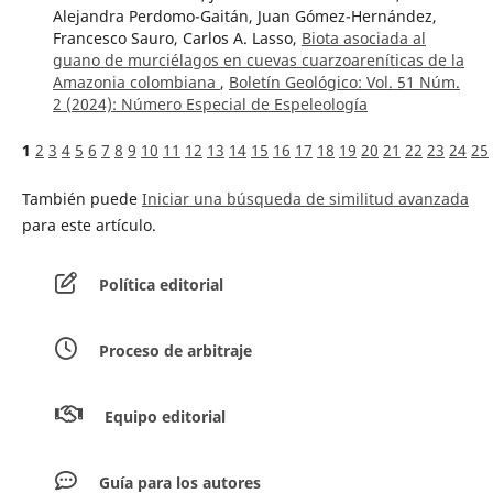
Alejandra Perdomo-Gaitán, Juan Gómez-Hernández,
Francesco Sauro, Carlos A. Lasso,
Biota asociada al
guano de murciélagos en cuevas cuarzoareníticas de la
Amazonia colombiana
,
Boletín Geológico: Vol. 51 Núm.
2 (2024): Número Especial de Espeleología
1
2
3
4
5
6
7
8
9
10
11
12
13
14
15
16
17
18
19
20
21
22
23
24
25
También puede
Iniciar una búsqueda de similitud avanzada
para este artículo.
Política editorial
Proceso de arbitraje
Equipo editorial
Guía para los autores