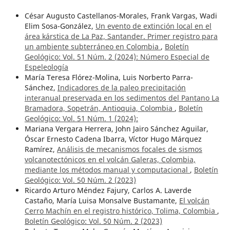
César Augusto Castellanos-Morales, Frank Vargas, Wadi
Elim Sosa-González,
Un evento de extinción local en el
área kárstica de La Paz, Santander. Primer registro para
un ambiente subterráneo en Colombia
,
Boletín
Geológico: Vol. 51 Núm. 2 (2024): Número Especial de
Espeleología
María Teresa Flórez-Molina, Luis Norberto Parra-
Sánchez,
Indicadores de la paleo precipitación
interanual preservada en los sedimentos del Pantano La
Bramadora, Sopetrán, Antioquia, Colombia
,
Boletín
Geológico: Vol. 51 Núm. 1 (2024):
Mariana Vergara Herrera, John Jairo Sánchez Aguilar,
Óscar Ernesto Cadena Ibarra, Víctor Hugo Márquez
Ramírez,
Análisis de mecanismos focales de sismos
volcanotectónicos en el volcán Galeras, Colombia,
mediante los métodos manual y computacional
,
Boletín
Geológico: Vol. 50 Núm. 2 (2023)
Ricardo Arturo Méndez Fajury, Carlos A. Laverde
Castaño, María Luisa Monsalve Bustamante,
El volcán
Cerro Machín en el registro histórico, Tolima, Colombia
,
Boletín Geológico: Vol. 50 Núm. 2 (2023)