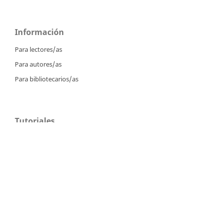
Información
Para lectores/as
Para autores/as
Para bibliotecarios/as
Tutoriales
Intrucciones para autores
Cómo enviar un artículo
Cómo cargar una versión corregida
Cómo diligenciar metadatos en OJS
Instrucciones para revisores
Cómo hacer una revisión