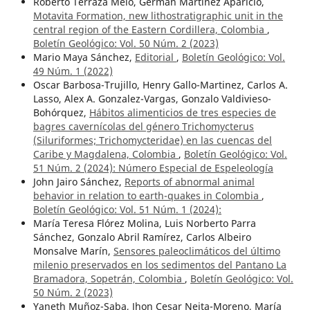
Roberto Terraza Melo, Germán Martínez Aparicio,
Motavita Formation, new lithostratigraphic unit in the
central region of the Eastern Cordillera, Colombia
,
Boletín Geológico: Vol. 50 Núm. 2 (2023)
Mario Maya Sánchez,
Editorial
,
Boletín Geológico: Vol.
49 Núm. 1 (2022)
Oscar Barbosa-Trujillo, Henry Gallo-Martinez, Carlos A.
Lasso, Alex A. Gonzalez-Vargas, Gonzalo Valdivieso-
Bohórquez,
Hábitos alimenticios de tres especies de
bagres cavernícolas del género Trichomycterus
(Siluriformes; Trichomycteridae) en las cuencas del
Caribe y Magdalena, Colombia
,
Boletín Geológico: Vol.
51 Núm. 2 (2024): Número Especial de Espeleología
John Jairo Sánchez,
Reports of abnormal animal
behavior in relation to earth-quakes in Colombia
,
Boletín Geológico: Vol. 51 Núm. 1 (2024):
María Teresa Flórez Molina, Luis Norberto Parra
Sánchez, Gonzalo Abril Ramírez, Carlos Albeiro
Monsalve Marín,
Sensores paleoclimáticos del último
milenio preservados en los sedimentos del Pantano La
Bramadora, Sopetrán, Colombia
,
Boletín Geológico: Vol.
50 Núm. 2 (2023)
Yaneth Muñoz-Saba, Jhon Cesar Neita-Moreno, María