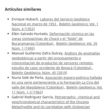
Artículos similares
Enrique Hubach,
Labores del Servicio Geológico
Nacional en marzo de 1953
,
Boletín Geológico: Vol. 1
Núm. 4 (1953)
Elkin Salcedo Hurtado,
Deformación sísmica en las
zonas sismoactivas de Chocó y el "Nido" de
Bucaramanga (Colombia)
,
Boletín Geológico: Vol. 35
Núm. 1 (1995)
Manuel Guillermo Zafra Dulcey,
Análisis de anomalías
geobotánicas a partir del procesamiento e
interpretación de productos de sensores remotos,
estudio de caso: occidente de Boyacá (Colombia)
,
Boletín Geológico: Núm. 45 (2019)
Nuria Solé de Porta,
Asociación esporo-polínica hallada
en una serie perteneciente a la Formación La Cira del
valle del Magdalena (Colombia)
,
Boletín Geológico: Vol.
11 Núm. 1-3 (1963)
Gabriel Rodríguez García,
Petrographic, chemical and
geochronological characteristics of the Onzaga
Metarhyolite and its correlation with Ordovician