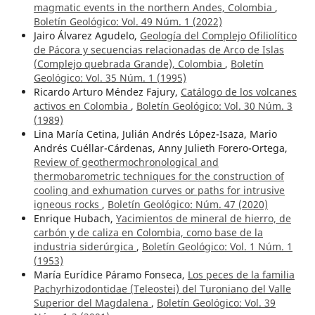
magmatic events in the northern Andes, Colombia
,
Boletín Geológico: Vol. 49 Núm. 1 (2022)
Jairo Álvarez Agudelo,
Geología del Complejo Ofiliolítico
de Pácora y secuencias relacionadas de Arco de Islas
(Complejo quebrada Grande), Colombia
,
Boletín
Geológico: Vol. 35 Núm. 1 (1995)
Ricardo Arturo Méndez Fajury,
Catálogo de los volcanes
activos en Colombia
,
Boletín Geológico: Vol. 30 Núm. 3
(1989)
Lina María Cetina, Julián Andrés López-Isaza, Mario
Andrés Cuéllar-Cárdenas, Anny Julieth Forero-Ortega,
Review of geothermochronological and
thermobarometric techniques for the construction of
cooling and exhumation curves or paths for intrusive
igneous rocks
,
Boletín Geológico: Núm. 47 (2020)
Enrique Hubach,
Yacimientos de mineral de hierro, de
carbón y de caliza en Colombia, como base de la
industria siderúrgica
,
Boletín Geológico: Vol. 1 Núm. 1
(1953)
María Eurídice Páramo Fonseca,
Los peces de la familia
Pachyrhizodontidae (Teleostei) del Turoniano del Valle
Superior del Magdalena
,
Boletín Geológico: Vol. 39