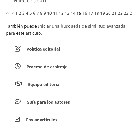
Núm. 1-3 (2001)
<<
<
1
2
3
4
5
6
7
8
9
10
11
12
13
14
15
16
17
18
19
20
21
22
23
2
También puede
Iniciar una búsqueda de similitud avanzada
para este artículo.
Política editorial
Proceso de arbitraje
Equipo editorial
Guía para los autores
Envíar artículos