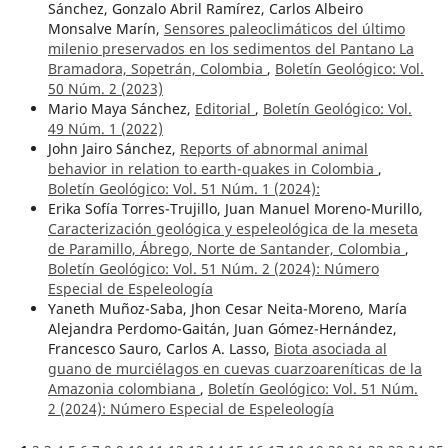
Sánchez, Gonzalo Abril Ramírez, Carlos Albeiro
Monsalve Marín,
Sensores paleoclimáticos del último
milenio preservados en los sedimentos del Pantano La
Bramadora, Sopetrán, Colombia
,
Boletín Geológico: Vol.
50 Núm. 2 (2023)
Mario Maya Sánchez,
Editorial
,
Boletín Geológico: Vol.
49 Núm. 1 (2022)
John Jairo Sánchez,
Reports of abnormal animal
behavior in relation to earth-quakes in Colombia
,
Boletín Geológico: Vol. 51 Núm. 1 (2024):
Erika Sofía Torres-Trujillo, Juan Manuel Moreno-Murillo,
Caracterización geológica y espeleológica de la meseta
de Paramillo, Ábrego, Norte de Santander, Colombia
,
Boletín Geológico: Vol. 51 Núm. 2 (2024): Número
Especial de Espeleología
Yaneth Muñoz-Saba, Jhon Cesar Neita-Moreno, María
Alejandra Perdomo-Gaitán, Juan Gómez-Hernández,
Francesco Sauro, Carlos A. Lasso,
Biota asociada al
guano de murciélagos en cuevas cuarzoareníticas de la
Amazonia colombiana
,
Boletín Geológico: Vol. 51 Núm.
2 (2024): Número Especial de Espeleología