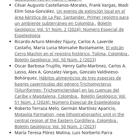
César Augusto Castellanos-Morales, Frank Vargas, Wadi
Elim Sosa-González,
Un evento de extinción local en el
área kárstica de La Paz, Santander. Primer registro para
un ambiente subterráneo en Colombia
,
Boletín
Geológico: Vol. 51 Núm. 2 (2024): Número Especial de
Espeleología
Ricardo Arturo Méndez Fajury, Carlos A. Laverde
Castaño, María Luisa Monsalve Bustamante,
El volcán
Cerro Machín en el registro histórico, Tolima, Colombia
,
Boletín Geológico: Vol. 50 Núm. 2 (2023)
Oscar Barbosa-Trujillo, Henry Gallo-Martinez, Carlos A.
Lasso, Alex A. Gonzalez-Vargas, Gonzalo Valdivieso-
Bohórquez,
Hábitos alimenticios de tres especies de
bagres cavernícolas del género Trichomycterus
(Siluriformes; Trichomycteridae) en las cuencas del
Caribe y Magdalena, Colombia
,
Boletín Geológico: Vol.
51 Núm. 2 (2024): Número Especial de Espeleología
Roberto Terraza Melo, Germán Martínez Aparicio,
Motavita Formation, new lithostratigraphic unit in the
central region of the Eastern Cordillera, Colombia
,
Boletín Geológico: Vol. 50 Núm. 2 (2023)
María Teresa Flórez Molina, Luis Norberto Parra