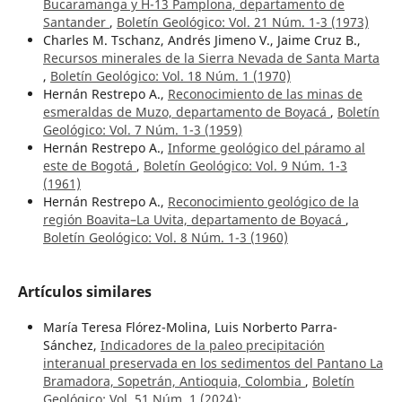
Bucaramanga y H-13 Pamplona, departamento de
Santander
,
Boletín Geológico: Vol. 21 Núm. 1-3 (1973)
Charles M. Tschanz, Andrés Jimeno V., Jaime Cruz B.,
Recursos minerales de la Sierra Nevada de Santa Marta
,
Boletín Geológico: Vol. 18 Núm. 1 (1970)
Hernán Restrepo A.,
Reconocimiento de las minas de
esmeraldas de Muzo, departamento de Boyacá
,
Boletín
Geológico: Vol. 7 Núm. 1-3 (1959)
Hernán Restrepo A.,
Informe geológico del páramo al
este de Bogotá
,
Boletín Geológico: Vol. 9 Núm. 1-3
(1961)
Hernán Restrepo A.,
Reconocimiento geológico de la
región Boavita–La Uvita, departamento de Boyacá
,
Boletín Geológico: Vol. 8 Núm. 1-3 (1960)
Artículos similares
María Teresa Flórez-Molina, Luis Norberto Parra-
Sánchez,
Indicadores de la paleo precipitación
interanual preservada en los sedimentos del Pantano La
Bramadora, Sopetrán, Antioquia, Colombia
,
Boletín
Geológico: Vol. 51 Núm. 1 (2024):