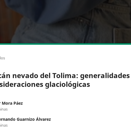
los
cán nevado del Tolima: generalidades
sideraciones glaciológicas
r Mora Páez
inas
ernando Guarnizo Álvarez
inas