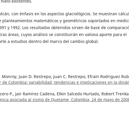
hielo existentes.
volcán, con énfasis en los aspectos glaciológicos. Se muestran cálcu
e planteamientos matemáticos y geométricos soportados en medic
991 y 1992. Los resultados obtenidos sirven de base de comparaci
ras áreas, cuyos análisis se constituirán en valioso aporte para el
orte a estudios dentro del marco del cambio global.
. Monroy, Juan D. Restrepo, Juan C. Restrepo, Efraín Rodríguez Rub
sur de Colombia: variabilidad, tendencias e implicaciones en la diná
Acero P., Jair Ramírez Cadena, Elkin Salcedo Hurtado, Robert Trenk
tónica asociada al sismo de Quetame, Colombia, 24 de mayo de 20