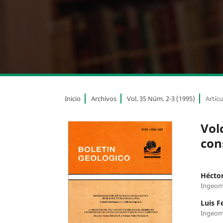
Inicio
Archivos
Vol. 35 Núm. 2-3 (1995)
Artícu
Vol
con
Hécto
Ingeom
Luis F
Ingeom