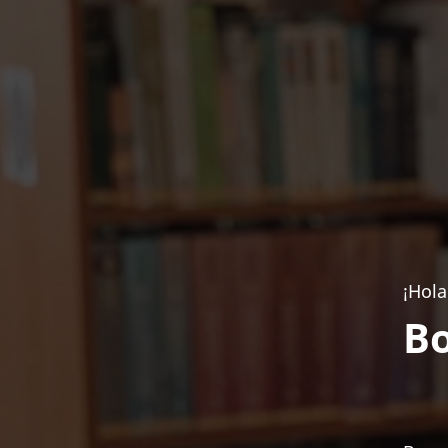
¡Hola
Bo