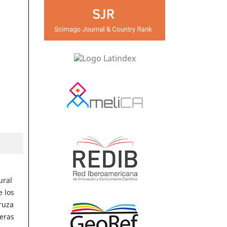
ural
e los
ruza
eras