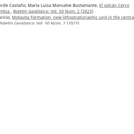
verde Castaño, María Luisa Monsalve Bustamante,
El volcán Cerro
lombia
,
Boletín Geológico: Vol. 50 Núm. 2 (2023)
ricio,
Motavita Formation, new lithostratigraphic unit in the centra
Boletín Geológico: Vol. 50 Núm. 2 (2023)
argas, Wadi Elim Sosa-González,
Un evento de extinción local en el
 registro para un ambiente subterráneo en Colombia
,
Boletín
pecial de Espeleología
Parra-Sánchez,
Indicadores de la paleo precipitación interanual
La Bramadora, Sopetrán, Antioquia, Colombia
,
Boletín Geológico: Vo
ra Central y el occidente colombiano y petroquímica de los intrusiv
ico: Vol. 26 Núm. 2 (1983)
, Carlos A. Lasso, Alex A. Gonzalez-Vargas, Gonzalo Valdivieso-
pecies de bagres cavernícolas del género Trichomycterus (Silurifor
be y Magdalena, Colombia
,
Boletín Geológico: Vol. 51 Núm. 2 (2024):
arra Sánchez, Gonzalo Abril Ramírez, Carlos Albeiro Monsalve Marí
o preservados en los sedimentos del Pantano La Bramadora, Sopetr
 (2023)
ógico: Vol. 49 Núm. 1 (2022)
mal behavior in relation to earth-quakes in Colombia
,
Boletín