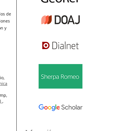
los de
iones
ón y
io,
mica
amp,
08
,