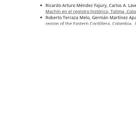
Ricardo Arturo Méndez Fajury, Carlos A. La
Machín en el registro histórico, Tolima, Co
Roberto Terraza Melo, Germán Martínez Apa
region of the Eastern Cordillera, Colombia
,
César Augusto Castellanos-Morales, Frank V
área kárstica de La Paz, Santander. Primer
Geológico: Vol. 51 Núm. 2 (2024): Número Es
María Teresa Flórez-Molina, Luis Norberto 
preservada en los sedimentos del Pantano 
51 Núm. 1 (2024):
Alberto Jairo Álvarez,
Geología de la cordille
granitoides mesocenozoicos
,
Boletín Geológ
Oscar Barbosa-Trujillo, Henry Gallo-Martinez
Bohórquez,
Hábitos alimenticios de tres es
Trichomycteridae) en las cuencas del Cari
Número Especial de Espeleología
María Teresa Flórez Molina, Luis Norberto P
Sensores paleoclimáticos del último mileni
Colombia
,
Boletín Geológico: Vol. 50 Núm. 2
Mario Maya Sánchez,
Editorial
,
Boletín Geol
John Jairo Sánchez,
Reports of abnormal ani
Geológico: Vol. 51 Núm. 1 (2024):