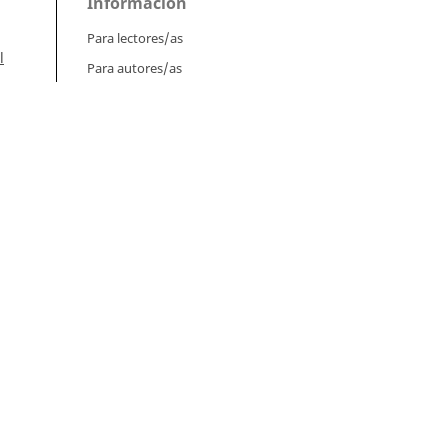
Información
Para lectores/as
l
Para autores/as
Para bibliotecarios/as
l.
Tutoriales
Intrucciones para autores
os
Cómo enviar un artículo
Cómo cargar una versión corregida
mes;
Cómo diligenciar metadatos en OJS
Instrucciones para revisores
n,
Cómo hacer una revisión
án,
Instrucciones para editores
Cómo enviar un artículo a revisión
Cómo enviar correcciones a los