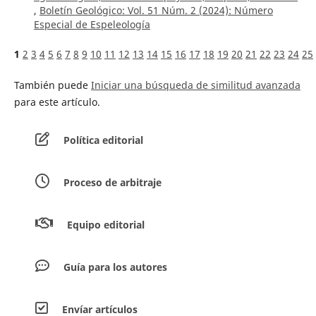
,
Boletín Geológico: Vol. 51 Núm. 2 (2024): Número
Especial de Espeleología
1
2
3
4
5
6
7
8
9
10
11
12
13
14
15
16
17
18
19
20
21
22
23
24
25
También puede
Iniciar una búsqueda de similitud avanzada
para este artículo.
Política editorial
Proceso de arbitraje
Equipo editorial
Guía para los autores
Envíar artículos