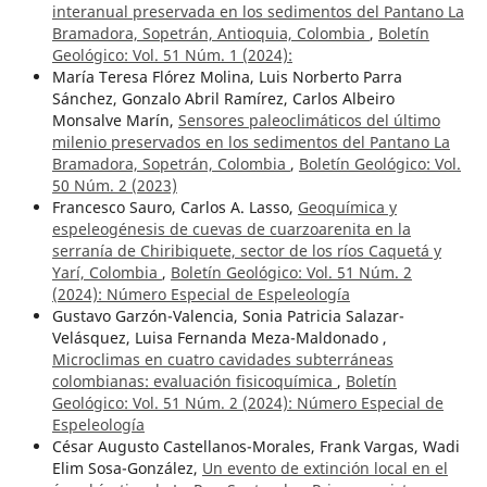
interanual preservada en los sedimentos del Pantano La
Bramadora, Sopetrán, Antioquia, Colombia
,
Boletín
Geológico: Vol. 51 Núm. 1 (2024):
María Teresa Flórez Molina, Luis Norberto Parra
Sánchez, Gonzalo Abril Ramírez, Carlos Albeiro
Monsalve Marín,
Sensores paleoclimáticos del último
milenio preservados en los sedimentos del Pantano La
Bramadora, Sopetrán, Colombia
,
Boletín Geológico: Vol.
50 Núm. 2 (2023)
Francesco Sauro, Carlos A. Lasso,
Geoquímica y
espeleogénesis de cuevas de cuarzoarenita en la
serranía de Chiribiquete, sector de los ríos Caquetá y
Yarí, Colombia
,
Boletín Geológico: Vol. 51 Núm. 2
(2024): Número Especial de Espeleología
Gustavo Garzón-Valencia, Sonia Patricia Salazar-
Velásquez, Luisa Fernanda Meza-Maldonado ,
Microclimas en cuatro cavidades subterráneas
colombianas: evaluación fisicoquímica
,
Boletín
Geológico: Vol. 51 Núm. 2 (2024): Número Especial de
Espeleología
César Augusto Castellanos-Morales, Frank Vargas, Wadi
Elim Sosa-González,
Un evento de extinción local en el