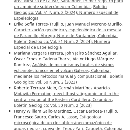
área kárstica de La Paz, Santander. Primer registro para
un ambiente subterráneo en Colombia
,
Boletín
Geológico: Vol. 51 Núm. 2 (2024): Número Especial de
Espeleología
Erika Sofía Torres-Trujillo, Juan Manuel Moreno-Murillo,
Caracterización geológica y espeleológica de la meseta
de Paramillo, Ábrego, Norte de Santander, Colombia
,
Boletín Geológico: Vol. 51 Núm. 2 (2024): Número
Especial de Espeleología
Mariana Vergara Herrera, John Jairo Sánchez Aguilar,
Óscar Ernesto Cadena Ibarra, Víctor Hugo Márquez
Ramírez,
Análisis de mecanismos focales de sismos
volcanotectónicos en el volcán Galeras, Colombia,
mediante los métodos manual y computacional
,
Boletín
Geológico: Vol. 50 Núm. 2 (2023)
Roberto Terraza Melo, Germán Martínez Aparicio,
Motavita Formation, new lithostratigraphic unit in the
central region of the Eastern Cordillera, Colombia
,
Boletín Geológico: Vol. 50 Núm. 2 (2023)
Henry William Gallo-Martínez, Oscar Barbosa-Trujillo,
Francesco Sauro, Carlos A. Lasso,
Estigobiota
microscópica de un río subterráneo amazónico de
aguas negras, cueva del Tepuy Yarí, Caquetá, Colombia