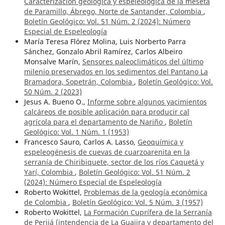
Caracterización geológica y espeleológica de la meseta
de Paramillo, Ábrego, Norte de Santander, Colombia
,
Boletín Geológico: Vol. 51 Núm. 2 (2024): Número
Especial de Espeleología
María Teresa Flórez Molina, Luis Norberto Parra
Sánchez, Gonzalo Abril Ramírez, Carlos Albeiro
Monsalve Marín,
Sensores paleoclimáticos del último
milenio preservados en los sedimentos del Pantano La
Bramadora, Sopetrán, Colombia
,
Boletín Geológico: Vol.
50 Núm. 2 (2023)
Jesus A. Bueno O.,
Informe sobre algunos yacimientos
calcáreos de posible aplicación para producir cal
agrícola para el departamento de Nariño
,
Boletín
Geológico: Vol. 1 Núm. 1 (1953)
Francesco Sauro, Carlos A. Lasso,
Geoquímica y
espeleogénesis de cuevas de cuarzoarenita en la
serranía de Chiribiquete, sector de los ríos Caquetá y
Yarí, Colombia
,
Boletín Geológico: Vol. 51 Núm. 2
(2024): Número Especial de Espeleología
Roberto Wokittel,
Problemas de la geología económica
de Colombia
,
Boletín Geológico: Vol. 5 Núm. 3 (1957)
Roberto Wokittel,
La Formación Cuprífera de la Serranía
de Perijá (intendencia de La Guajira y departamento del