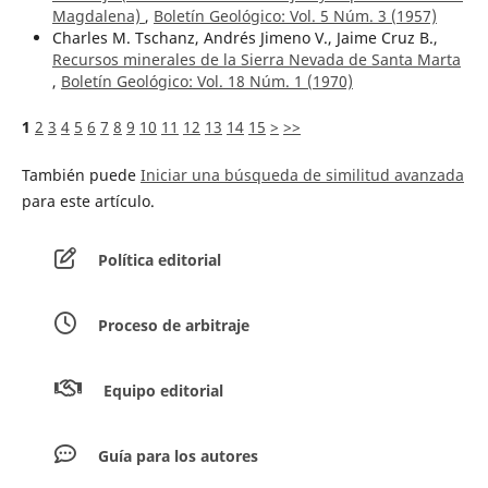
Magdalena)
,
Boletín Geológico: Vol. 5 Núm. 3 (1957)
Charles M. Tschanz, Andrés Jimeno V., Jaime Cruz B.,
Recursos minerales de la Sierra Nevada de Santa Marta
,
Boletín Geológico: Vol. 18 Núm. 1 (1970)
1
2
3
4
5
6
7
8
9
10
11
12
13
14
15
>
>>
También puede
Iniciar una búsqueda de similitud avanzada
para este artículo.
Política editorial
Proceso de arbitraje
Equipo editorial
Guía para los autores