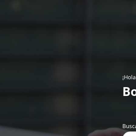
¡Hola
Bo
Busca