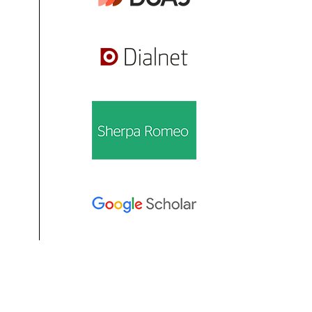
Información
Para lectores/as
Para autores/as