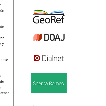
e
ión
nte
ten
r y
 base
s
 de
n
ntensa