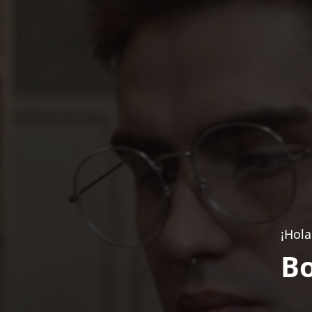
¡Hola
Bo