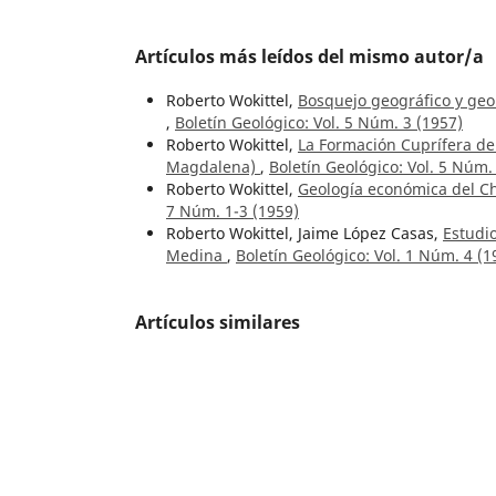
Artículos más leídos del mismo autor/a
Roberto Wokittel,
Bosquejo geográfico y geol
,
Boletín Geológico: Vol. 5 Núm. 3 (1957)
Roberto Wokittel,
La Formación Cuprífera de 
Magdalena)
,
Boletín Geológico: Vol. 5 Núm.
Roberto Wokittel,
Geología económica del Ch
7 Núm. 1-3 (1959)
Roberto Wokittel, Jaime López Casas,
Estudio
Medina
,
Boletín Geológico: Vol. 1 Núm. 4 (1
Artículos similares
María Teresa Flórez-Molina, Luis Norberto 
preservada en los sedimentos del Pantano 
51 Núm. 1 (2024):
María Teresa Flórez Molina, Luis Norberto P
Sensores paleoclimáticos del último mileni
Colombia
,
Boletín Geológico: Vol. 50 Núm. 2