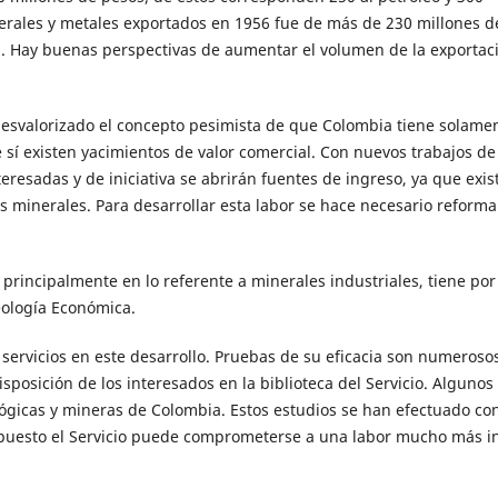
nerales y metales exportados en 1956 fue de más de 230 millones d
al. Hay buenas perspectivas de aumentar el volumen de la exportac
 desvalorizado el concepto pesimista de que Colombia tiene solame
í existen yacimientos de valor comercial. Con nuevos trabajos de
eresadas y de iniciativa se abrirán fuentes de ingreso, ya que exis
 minerales. Para desarrollar esta labor se hace necesario reforma
 principalmente en lo referente a minerales industriales, tiene por
eología Económica.
 servicios en este desarrollo. Pruebas de su eficacia son numeroso
sposición de los interesados en la biblioteca del Servicio. Algunos
lógicas y mineras de Colombia. Estos estudios se han efectuado co
upuesto el Servicio puede comprometerse a una labor mucho más i