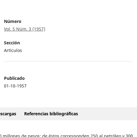
Número
Vol. 5 Núm. 3 (1957)
Sección
Artículos
Publicado
01-10-1957
scargas
Referencias bibliográficas
0 millones de pesos; de éstos corresponden 250 al petróleo y 300