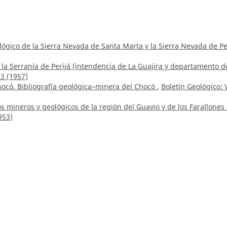
ógico de la Sierra Nevada de Santa Marta y la Sierra Nevada de Pe
la Serranía de Perijá (intendencia de La Guajira y departamento d
 3 (1957)
ocó. Bibliografía geológica–minera del Chocó
,
Boletín Geológico: V
s mineros y geológicos de la región del Guavio y de los Farallones
953)
Parra-Sánchez,
Indicadores de la paleo precipitación interanual
La Bramadora, Sopetrán, Antioquia, Colombia
,
Boletín Geológico: Vo
arra Sánchez, Gonzalo Abril Ramírez, Carlos Albeiro Monsalve Marí
o preservados en los sedimentos del Pantano La Bramadora, Sopetr
 (2023)