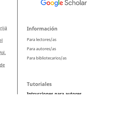
rijá
Información
Para lectores/as
el
Para autores/as
ol.
Para bibliotecarios/as
 de
Tutoriales
Intrucciones para autores
Cómo enviar un artículo
l.
Cómo cargar una versión corregida
Cómo diligenciar metadatos en OJS
n,
án,
Instrucciones para revisores
Cómo hacer una revisión