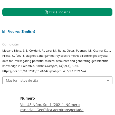
PDF (English)
Figures (English)
Cómo citar
Moyano Nieto, I. E., Cordani, R., Lara, M., Rojas, Óscar, Puentes, M., Ospina, D., …
Prieto, G. (2021). Magnetic and gamma-ray spectrometric airborne geophysical
data for investigating potential mineral resources and generating geoscientific
knowledge in Colombia.
Boletín Geológico
,
48
(Spl.1), 5–10.
https://doi.org/10.32685/0120-1425/bol.geol.48.Spl.1.2021.574
Más formatos de cita
Número
Vol. 48 Núm. Spl.1 (2021): Número
especial: Geofísica aerotransportada