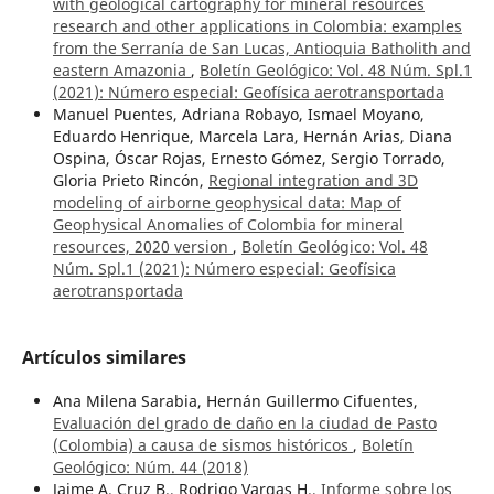
with geological cartography for mineral resources
research and other applications in Colombia: examples
from the Serranía de San Lucas, Antioquia Batholith and
eastern Amazonia
,
Boletín Geológico: Vol. 48 Núm. Spl.1
(2021): Número especial: Geofísica aerotransportada
Manuel Puentes, Adriana Robayo, Ismael Moyano,
Eduardo Henrique, Marcela Lara, Hernán Arias, Diana
Ospina, Óscar Rojas, Ernesto Gómez, Sergio Torrado,
Gloria Prieto Rincón,
Regional integration and 3D
modeling of airborne geophysical data: Map of
Geophysical Anomalies of Colombia for mineral
resources, 2020 version
,
Boletín Geológico: Vol. 48
Núm. Spl.1 (2021): Número especial: Geofísica
aerotransportada
Artículos similares
Ana Milena Sarabia, Hernán Guillermo Cifuentes,
Evaluación del grado de daño en la ciudad de Pasto
(Colombia) a causa de sismos históricos
,
Boletín
Geológico: Núm. 44 (2018)
Jaime A. Cruz B., Rodrigo Vargas H.,
Informe sobre los