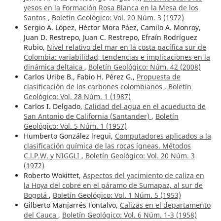
yesos en la Formación Rosa Blanca en la Mesa de los
Santos
,
Boletín Geológico: Vol. 20 Núm. 3 (1972)
Sergio A. López, Héctor Mora Páez, Camilo A. Monroy,
Juan D. Restrepo, Juan C. Restrepo, Efraín Rodríguez
Rubio,
Nivel relativo del mar en la costa pacífica sur de
Colombia: variabilidad, tendencias e implicaciones en la
dinámica deltaica
,
Boletín Geológico: Núm. 42 (2008)
Carlos Uribe B., Fabio H. Pérez G.,
Propuesta de
clasificación de los carbones colombianos
,
Boletín
Geológico: Vol. 28 Núm. 1 (1987)
Carlos I. Delgado,
Calidad del agua en el acueducto de
San Antonio de California (Santander)
,
Boletín
Geológico: Vol. 5 Núm. 1 (1957)
Humberto González lregui,
Computadores aplicados a la
clasificación química de las rocas ígneas. Métodos
C.l.P.W. y NIGGLI
,
Boletín Geológico: Vol. 20 Núm. 3
(1972)
Roberto Wokittet,
Aspectos del yacimiento de caliza en
la Hoya del cobre en el páramo de Sumapaz, al sur de
Bogotá
,
Boletín Geológico: Vol. 1 Núm. 5 (1953)
Gilberto Manjarrés Fontalvo,
Calizas en el departamento
del Cauca
,
Boletín Geológico: Vol. 6 Núm. 1-3 (1958)