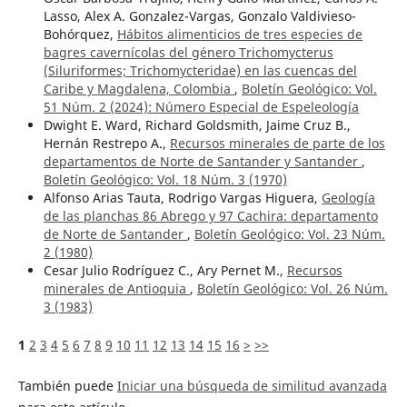
Lasso, Alex A. Gonzalez-Vargas, Gonzalo Valdivieso-
Bohórquez,
Hábitos alimenticios de tres especies de
bagres cavernícolas del género Trichomycterus
(Siluriformes; Trichomycteridae) en las cuencas del
Caribe y Magdalena, Colombia
,
Boletín Geológico: Vol.
51 Núm. 2 (2024): Número Especial de Espeleología
Dwight E. Ward, Richard Goldsmith, Jaime Cruz B.,
Hernán Restrepo A.,
Recursos minerales de parte de los
departamentos de Norte de Santander y Santander
,
Boletín Geológico: Vol. 18 Núm. 3 (1970)
Alfonso Arias Tauta, Rodrigo Vargas Higuera,
Geología
de las planchas 86 Abrego y 97 Cachira: departamento
de Norte de Santander
,
Boletín Geológico: Vol. 23 Núm.
2 (1980)
Cesar Julio Rodríguez C., Ary Pernet M.,
Recursos
minerales de Antioquia
,
Boletín Geológico: Vol. 26 Núm.
3 (1983)
1
2
3
4
5
6
7
8
9
10
11
12
13
14
15
16
>
>>
También puede
Iniciar una búsqueda de similitud avanzada