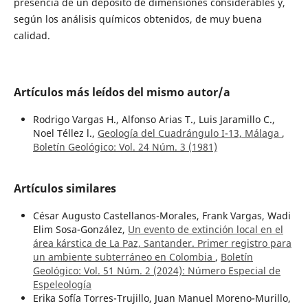
presencia de un depósito de dimensiones considerables y,
según los análisis químicos obtenidos, de muy buena
calidad.
Artículos más leídos del mismo autor/a
Rodrigo Vargas H., Alfonso Arias T., Luis Jaramillo C.,
Noel Téllez l.,
Geología del Cuadrángulo I-13, Málaga
,
Boletín Geológico: Vol. 24 Núm. 3 (1981)
Artículos similares
César Augusto Castellanos-Morales, Frank Vargas, Wadi
Elim Sosa-González,
Un evento de extinción local en el
área kárstica de La Paz, Santander. Primer registro para
un ambiente subterráneo en Colombia
,
Boletín
Geológico: Vol. 51 Núm. 2 (2024): Número Especial de
Espeleología
Erika Sofía Torres-Trujillo, Juan Manuel Moreno-Murillo,