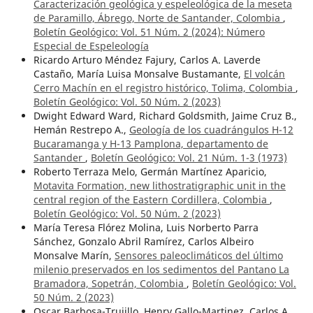
Caracterización geológica y espeleológica de la meseta
de Paramillo, Ábrego, Norte de Santander, Colombia
,
Boletín Geológico: Vol. 51 Núm. 2 (2024): Número
Especial de Espeleología
Ricardo Arturo Méndez Fajury, Carlos A. Laverde
Castaño, María Luisa Monsalve Bustamante,
El volcán
Cerro Machín en el registro histórico, Tolima, Colombia
,
Boletín Geológico: Vol. 50 Núm. 2 (2023)
Dwight Edward Ward, Richard Goldsmith, Jaime Cruz B.,
Hemán Restrepo A.,
Geología de los cuadrángulos H-12
Bucaramanga y H-13 Pamplona, departamento de
Santander
,
Boletín Geológico: Vol. 21 Núm. 1-3 (1973)
Roberto Terraza Melo, Germán Martínez Aparicio,
Motavita Formation, new lithostratigraphic unit in the
central region of the Eastern Cordillera, Colombia
,
Boletín Geológico: Vol. 50 Núm. 2 (2023)
María Teresa Flórez Molina, Luis Norberto Parra
Sánchez, Gonzalo Abril Ramírez, Carlos Albeiro
Monsalve Marín,
Sensores paleoclimáticos del último
milenio preservados en los sedimentos del Pantano La
Bramadora, Sopetrán, Colombia
,
Boletín Geológico: Vol.
50 Núm. 2 (2023)
Oscar Barbosa-Trujillo, Henry Gallo-Martinez, Carlos A.