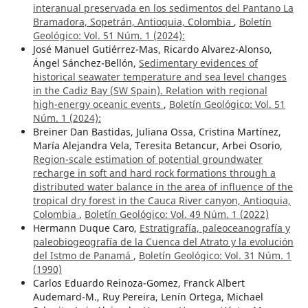
interanual preservada en los sedimentos del Pantano La
Bramadora, Sopetrán, Antioquia, Colombia
,
Boletín
Geológico: Vol. 51 Núm. 1 (2024):
José Manuel Gutiérrez-Mas, Ricardo Alvarez-Alonso,
Ángel Sánchez-Bellón,
Sedimentary evidences of
historical seawater temperature and sea level changes
in the Cadiz Bay (SW Spain). Relation with regional
high-energy oceanic events
,
Boletín Geológico: Vol. 51
Núm. 1 (2024):
Breiner Dan Bastidas, Juliana Ossa, Cristina Martínez,
María Alejandra Vela, Teresita Betancur, Arbei Osorio,
Region-scale estimation of potential groundwater
recharge in soft and hard rock formations through a
distributed water balance in the area of influence of the
tropical dry forest in the Cauca River canyon, Antioquia,
Colombia
,
Boletín Geológico: Vol. 49 Núm. 1 (2022)
Hermann Duque Caro,
Estratigrafía, paleoceanografía y
paleobiogeografía de la Cuenca del Atrato y la evolución
del Istmo de Panamá
,
Boletín Geológico: Vol. 31 Núm. 1
(1990)
Carlos Eduardo Reinoza-Gomez, Franck Albert
Audemard-M., Ruy Pereira, Lenín Ortega, Michael