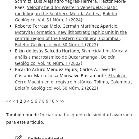
Schmitz, Luis Alejandro Yegres-Herrera, Héctor Mora-
Páez,
Velocity field for Western Venezuela: Elastic
modeling in the Southern Merida Andes
,
Boletín
Geológico: Vol. 51 Núm. 1 (2024):
Roberto Terraza Melo, Germán Martínez Aparicio,
Motavita Formation, new lithostratigraphic unit in the
central region of the Eastern Cordillera, Colombia
,
Boletín Geológico: Vol. 50 Núm. 2 (2023)
Elkin de Jesús Salcedo Hurtado,
Sismicidad histórica y
análisis macrosísmico de Bucaramanga
,
Boletín
Geológico: Vol. 40 Núm. 1 (2002)
Ricardo Arturo Méndez Fajury, Carlos A. Laverde
Castaño, María Luisa Monsalve Bustamante,
El volcán
Cerro Machín en el registro histórico, Tolima, Colombia
,
Boletín Geológico: Vol. 50 Núm. 2 (2023)
<<
<
1
2
3
4
5
6
7
8
9
10
>
>>
También puede
Iniciar una búsqueda de similitud avanzada
para este artículo.
Política editorial