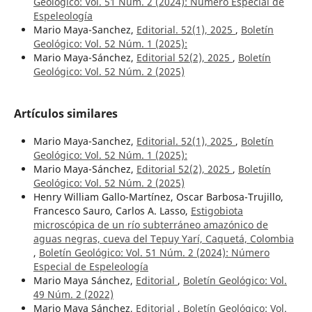
Geológico: Vol. 51 Núm. 2 (2024): Número Especial de
Espeleología
Mario Maya-Sanchez,
Editorial. 52(1), 2025
,
Boletín
Geológico: Vol. 52 Núm. 1 (2025):
Mario Maya-Sánchez,
Editorial 52(2), 2025
,
Boletín
Geológico: Vol. 52 Núm. 2 (2025)
Artículos similares
Mario Maya-Sanchez,
Editorial. 52(1), 2025
,
Boletín
Geológico: Vol. 52 Núm. 1 (2025):
Mario Maya-Sánchez,
Editorial 52(2), 2025
,
Boletín
Geológico: Vol. 52 Núm. 2 (2025)
Henry William Gallo-Martínez, Oscar Barbosa-Trujillo,
Francesco Sauro, Carlos A. Lasso,
Estigobiota
microscópica de un río subterráneo amazónico de
aguas negras, cueva del Tepuy Yarí, Caquetá, Colombia
,
Boletín Geológico: Vol. 51 Núm. 2 (2024): Número
Especial de Espeleología
Mario Maya Sánchez,
Editorial
,
Boletín Geológico: Vol.
49 Núm. 2 (2022)
Mario Maya Sánchez,
Editorial
,
Boletín Geológico: Vol.