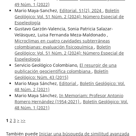
49 Núm. 1 (2022)
Mario Maya-Sanchez,
Editorial. 51(2), 2024
,
Boletín
Geológico: Vol. 51 Núm. 2 (2024): Número Especial de
Espeleología
Gustavo Garzón-Valencia, Sonia Patricia Salazar-
Velásquez, Luisa Fernanda Meza-Maldonado ,
Microclimas en cuatro cavidades subterráneas
colombianas: evaluación fisicoquímica
,
Boletín
Geológico: Vol. 51 Núm. 2 (2024): Número Especial de
Espeleología
Servicio Geológico Colombiano,
El resurgir de una
publicación geocientífica colombiana
,
Boletín
Geológico: Núm. 43 (2015)
Mario Maya Sánchez,
Editorial
,
Boletín Geológico: Vol.
48 Núm. 2 (2021)
Mario Maya Sánchez,
In Memoriam: Profesor Antonio
Romero Hernández (1954-2021)
,
Boletín Geológico: Vol.
48 Núm. 1 (2021)
1
2
3
>
>>
También puede
Iniciar una búsqueda de similitud avanzada