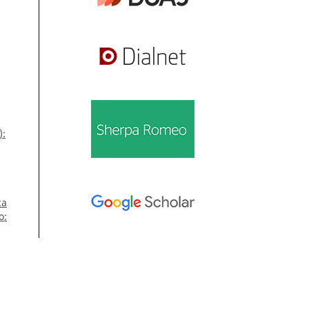
):
ca
o:
úm.
Información
Para lectores/as
48
Para autores/as