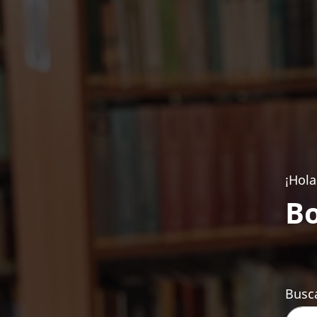
¡Hola
Bo
Busca