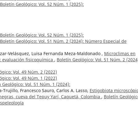
Boletín Geológico: Vol. 52 Núm. 1 (2025):
Boletín Geológico: Vol. 52 Núm. 1 (2025):
Boletín Geológico: Vol. 51 Núm. 2 (2024): Número Especial de
lazar-Velásquez, Luisa Fernanda Meza-Maldonado ,
Microclimas en
 evaluación fisicoquímica
,
Boletín Geológico: Vol. 51 Núm. 2 (2024
ógico: Vol. 49 Núm. 2 (2022)
ógico: Vol. 49 Núm. 1 (2022)
n Geológico: Vol. 51 Núm. 1 (2024):
Trujillo, Francesco Sauro, Carlos A. Lasso,
Estigobiota microscópi
negras, cueva del Tepuy Yarí, Caquetá, Colombia
,
Boletín Geológic
Espeleología
de una publicación geocientífica colombiana
,
Boletín Geológico: N
ógico: Vol. 48 Núm. 2 (2021)
r Antonio Romero Hernández (1954-2021)
,
Boletín Geológico: Vol. 