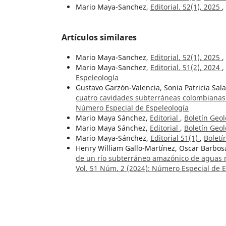
Mario Maya-Sanchez,
Editorial. 52(1), 2025
,
Artículos similares
Mario Maya-Sanchez,
Editorial. 52(1), 2025
,
Mario Maya-Sanchez,
Editorial. 51(2), 2024
,
Espeleología
Gustavo Garzón-Valencia, Sonia Patricia Sa
cuatro cavidades subterráneas colombianas:
Número Especial de Espeleología
Mario Maya Sánchez,
Editorial
,
Boletín Geol
Mario Maya Sánchez,
Editorial
,
Boletín Geol
Mario Maya-Sánchez,
Editorial 51(1)
,
Boletí
Henry William Gallo-Martínez, Oscar Barbosa-
de un río subterráneo amazónico de aguas 
Vol. 51 Núm. 2 (2024): Número Especial de 
Servicio Geológico Colombiano,
El resurgir 
43 (2015)
Mario Maya Sánchez,
Editorial
,
Boletín Geol
Mario Maya Sánchez,
In Memoriam: Profeso
Núm. 1 (2021)