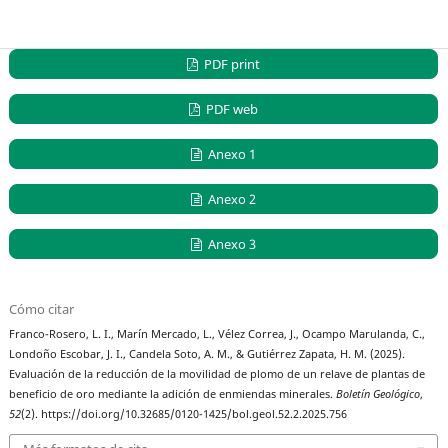
PDF print
PDF web
Anexo 1
Anexo 2
Anexo 3
Cómo citar
Franco-Rosero, L. I., Marín Mercado, L., Vélez Correa, J., Ocampo Marulanda, C.,
Londoño Escobar, J. I., Candela Soto, A. M., & Gutiérrez Zapata, H. M. (2025).
Evaluación de la reducción de la movilidad de plomo de un relave de plantas de
beneficio de oro mediante la adición de enmiendas minerales.
Boletín Geológico
,
52
(2). https://doi.org/10.32685/0120-1425/bol.geol.52.2.2025.756