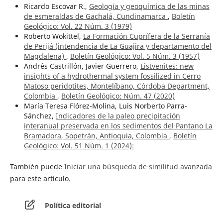
Ricardo Escovar R.,
Geología y geoquímica de las minas
de esmeraldas de Gachalá, Cundinamarca
,
Boletín
Geológico: Vol. 22 Núm. 3 (1979)
Roberto Wokittel,
La Formación Cuprífera de la Serranía
de Perijá (intendencia de La Guajira y departamento del
Magdalena)
,
Boletín Geológico: Vol. 5 Núm. 3 (1957)
Andrés Castrillón, Javier Guerrero,
Listvenites: new
insights of a hydrothermal system fossilized in Cerro
Matoso peridotites, Montelíbano, Córdoba Department,
Colombia
,
Boletín Geológico: Núm. 47 (2020)
María Teresa Flórez-Molina, Luis Norberto Parra-
Sánchez,
Indicadores de la paleo precipitación
interanual preservada en los sedimentos del Pantano La
Bramadora, Sopetrán, Antioquia, Colombia
,
Boletín
Geológico: Vol. 51 Núm. 1 (2024):
También puede
Iniciar una búsqueda de similitud avanzada
para este artículo.
Política editorial