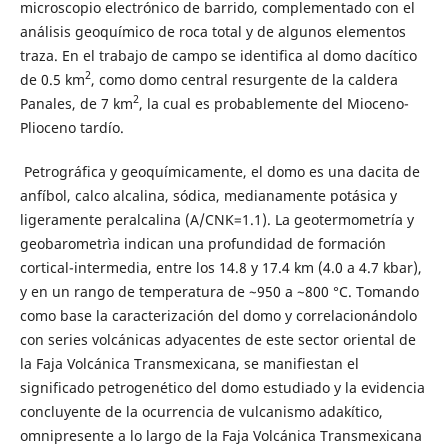
microscopio electrónico de barrido, complementado con el
análisis geoquímico de roca total y de algunos elementos
traza. En el trabajo de campo se identifica al domo dacítico
2
de 0.5 km
, como domo central resurgente de la caldera
2
Panales, de 7 km
, la cual es probablemente del Mioceno-
Plioceno tardío.
Petrográfica y geoquímicamente, el domo es una dacita de
anfíbol, calco alcalina, sódica, medianamente potásica y
ligeramente peralcalina (A/CNK=1.1). La geotermometría y
geobarometrìa indican una profundidad de formación
cortical-intermedia, entre los 14.8 y 17.4 km (4.0 a 4.7 kbar),
y en un rango de temperatura de ~950 a ~800 °C. Tomando
como base la caracterización del domo y correlacionándolo
con series volcánicas adyacentes de este sector oriental de
la Faja Volcánica Transmexicana, se manifiestan el
significado petrogenético del domo estudiado y la evidencia
concluyente de la ocurrencia de vulcanismo adakítico,
omnipresente a lo largo de la Faja Volcánica Transmexicana