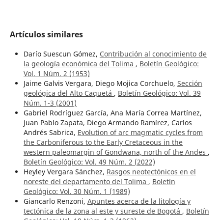
Artículos similares
Darío Suescun Gómez,
Contribución al conocimiento de
la geología económica del Tolima
,
Boletín Geológico:
Vol. 1 Núm. 2 (1953)
Jaime Galvis Vergara, Diego Mojica Corchuelo,
Sección
geológica del Alto Caquetá
,
Boletín Geológico: Vol. 39
Núm. 1-3 (2001)
Gabriel Rodríguez García, Ana María Correa Martínez,
Juan Pablo Zapata, Diego Armando Ramírez, Carlos
Andrés Sabrica,
Evolution of arc magmatic cycles from
the Carboniferous to the Early Cretaceous in the
western paleomargin of Gondwana, north of the Andes
,
Boletín Geológico: Vol. 49 Núm. 2 (2022)
Heyley Vergara Sánchez,
Rasgos neotectónicos en el
noreste del departamento del Tolima
,
Boletín
Geológico: Vol. 30 Núm. 1 (1989)
Giancarlo Renzoni,
Apuntes acerca de la litología y
tectónica de la zona al este y sureste de Bogotá
,
Boletín