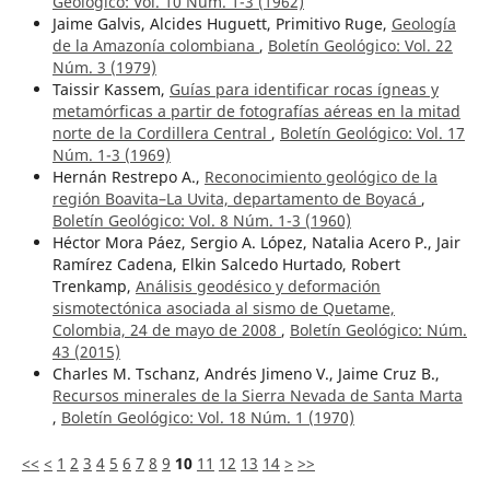
Geológico: Vol. 10 Núm. 1-3 (1962)
Jaime Galvis, Alcides Huguett, Primitivo Ruge,
Geología
de la Amazonía colombiana
,
Boletín Geológico: Vol. 22
Núm. 3 (1979)
Taissir Kassem,
Guías para identificar rocas ígneas y
metamórficas a partir de fotografías aéreas en la mitad
norte de la Cordillera Central
,
Boletín Geológico: Vol. 17
Núm. 1-3 (1969)
Hernán Restrepo A.,
Reconocimiento geológico de la
región Boavita–La Uvita, departamento de Boyacá
,
Boletín Geológico: Vol. 8 Núm. 1-3 (1960)
Héctor Mora Páez, Sergio A. López, Natalia Acero P., Jair
Ramírez Cadena, Elkin Salcedo Hurtado, Robert
Trenkamp,
Análisis geodésico y deformación
sismotectónica asociada al sismo de Quetame,
Colombia, 24 de mayo de 2008
,
Boletín Geológico: Núm.
43 (2015)
Charles M. Tschanz, Andrés Jimeno V., Jaime Cruz B.,
Recursos minerales de la Sierra Nevada de Santa Marta
,
Boletín Geológico: Vol. 18 Núm. 1 (1970)
<<
<
1
2
3
4
5
6
7
8
9
10
11
12
13
14
>
>>