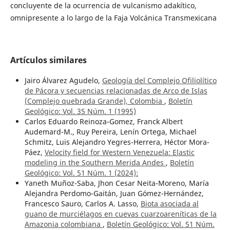
concluyente de la ocurrencia de vulcanismo adakítico,
omnipresente a lo largo de la Faja Volcánica Transmexicana
Artículos similares
Jairo Álvarez Agudelo,
Geología del Complejo Ofiliolítico
de Pácora y secuencias relacionadas de Arco de Islas
(Complejo quebrada Grande), Colombia
,
Boletín
Geológico: Vol. 35 Núm. 1 (1995)
Carlos Eduardo Reinoza-Gomez, Franck Albert
Audemard-M., Ruy Pereira, Lenín Ortega, Michael
Schmitz, Luis Alejandro Yegres-Herrera, Héctor Mora-
Páez,
Velocity field for Western Venezuela: Elastic
modeling in the Southern Merida Andes
,
Boletín
Geológico: Vol. 51 Núm. 1 (2024):
Yaneth Muñoz-Saba, Jhon Cesar Neita-Moreno, María
Alejandra Perdomo-Gaitán, Juan Gómez-Hernández,
Francesco Sauro, Carlos A. Lasso,
Biota asociada al
guano de murciélagos en cuevas cuarzoareníticas de la
Amazonia colombiana
,
Boletín Geológico: Vol. 51 Núm.