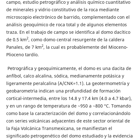
campo, estudio petrográfico y análisis químico cuantitativo
de minerales y vidrio constitutivo de la roca mediante
microscopio electrónico de barrido, complementado con el
análisis geoquímico de roca total y de algunos elementos
traza. En el trabajo de campo se identifica al domo dacítico
2
de 0.5 km
, como domo central resurgente de la caldera
2
Panales, de 7 km
, la cual es probablemente del Mioceno-
Plioceno tardío.
Petrográfica y geoquímicamente, el domo es una dacita de
anfíbol, calco alcalina, sódica, medianamente potásica y
ligeramente peralcalina (A/CNK=1.1). La geotermometría y
geobarometrìa indican una profundidad de formación
cortical-intermedia, entre los 14.8 y 17.4 km (4.0 a 4.7 kbar),
y en un rango de temperatura de ~950 a ~800 °C. Tomando
como base la caracterización del domo y correlacionándolo
con series volcánicas adyacentes de este sector oriental de
la Faja Volcánica Transmexicana, se manifiestan el
significado petrogenético del domo estudiado y la evidencia