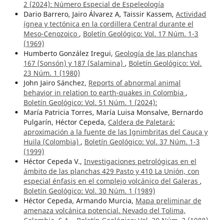
2 (2024): Número Especial de Espeleología
Dario Barrero, Jairo Álvarez A, Taissir Kassem,
Actividad
ígnea y tectónica en la cordillera Central durante el
Meso-Cenozoico
,
Boletín Geológico: Vol. 17 Núm. 1-3
(1969)
Humberto González Iregui,
Geología de las planchas
167 (Sonsón) y 187 (Salamina)
,
Boletín Geológico: Vol.
23 Núm. 1 (1980)
John Jairo Sánchez,
Reports of abnormal animal
behavior in relation to earth-quakes in Colombia
,
Boletín Geológico: Vol. 51 Núm. 1 (2024):
María Patricia Torres, María Luisa Monsalve, Bernardo
Pulgarín, Héctor Cepeda,
Caldera de Paletará:
aproximación a la fuente de las Ignimbritas del Cauca y
Huila (Colombia)
,
Boletín Geológico: Vol. 37 Núm. 1-3
(1999)
Héctor Cepeda V.,
Investigaciones petrológicas en el
ámbito de las planchas 429 Pasto y 410 La Unión, con
especial énfasis en el complejo volcánico del Galeras
,
Boletín Geológico: Vol. 30 Núm. 1 (1989)
Héctor Cepeda, Armando Murcia,
Mapa preliminar de
amenaza volcánica potencial. Nevado del Tolima,