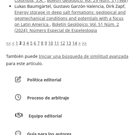
Colombia, S.A.
,
Boletín Geológico: Vol. 29 Núm. 3 (1988)
Lukas Baumgärtel, Gustavo Garzón-Valencia, Dirk Zapf,
Energy storage in deep salt formations: geological and
geomechanical conditions and potentials with a focus
on Latin America
,
Boletín Geológico: Vol. 51 Núm. 2
(2024): Número Especial de Espeleología
<<
<
1
2
3
4
5
6
7
8
9
10
11
12
13
14
>
>>
También puede
Iniciar una búsqueda de similitud avanzada
para este artículo.
Política editorial
Proceso de arbitraje
Equipo editorial
Guía para los autores