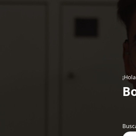
¡Hola
Bo
Busca