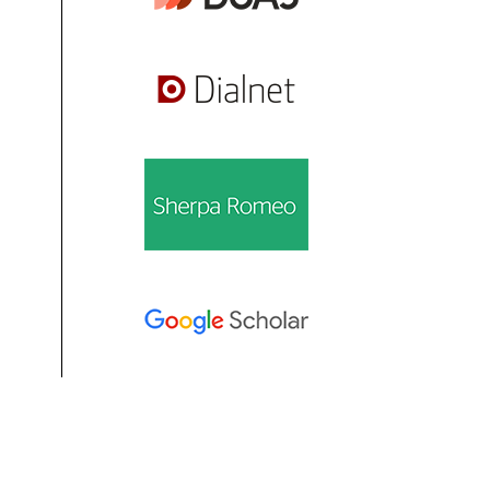
Información
Para lectores/as
Para autores/as