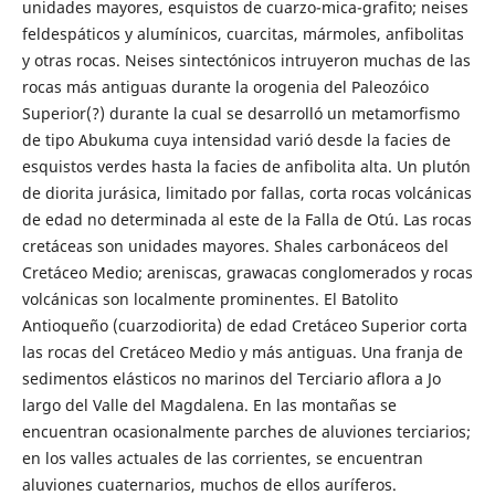
unidades mayores, esquistos de cuarzo-mica-grafito; neises
feldespáticos y alumínicos, cuarcitas, mármoles, anfibolitas
y otras rocas. Neises sintectónicos intruyeron muchas de las
rocas más antiguas durante la orogenia del Paleozóico
Superior(?) durante la cual se desarrolló un metamorfismo
de tipo Abukuma cuya intensidad varió desde la facies de
esquistos verdes hasta la facies de anfibolita alta. Un plutón
de diorita jurásica, limitado por fallas, corta rocas volcánicas
de edad no determinada al este de la Falla de Otú. Las rocas
cretáceas son unidades mayores. Shales carbonáceos del
Cretáceo Medio; areniscas, grawacas conglomerados y rocas
volcánicas son localmente prominentes. El Batolito
Antioqueño (cuarzodiorita) de edad Cretáceo Superior corta
las rocas del Cretáceo Medio y más antiguas. Una franja de
sedimentos elásticos no marinos del Terciario aflora a Jo
largo del Valle del Magdalena. En las montañas se
encuentran ocasionalmente parches de aluviones terciarios;
en los valles actuales de las corrientes, se encuentran
aluviones cuaternarios, muchos de ellos auríferos.