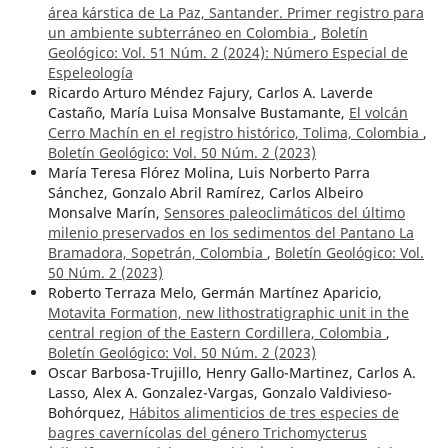
área kárstica de La Paz, Santander. Primer registro para
un ambiente subterráneo en Colombia
,
Boletín
Geológico: Vol. 51 Núm. 2 (2024): Número Especial de
Espeleología
Ricardo Arturo Méndez Fajury, Carlos A. Laverde
Castaño, María Luisa Monsalve Bustamante,
El volcán
Cerro Machín en el registro histórico, Tolima, Colombia
,
Boletín Geológico: Vol. 50 Núm. 2 (2023)
María Teresa Flórez Molina, Luis Norberto Parra
Sánchez, Gonzalo Abril Ramírez, Carlos Albeiro
Monsalve Marín,
Sensores paleoclimáticos del último
milenio preservados en los sedimentos del Pantano La
Bramadora, Sopetrán, Colombia
,
Boletín Geológico: Vol.
50 Núm. 2 (2023)
Roberto Terraza Melo, Germán Martínez Aparicio,
Motavita Formation, new lithostratigraphic unit in the
central region of the Eastern Cordillera, Colombia
,
Boletín Geológico: Vol. 50 Núm. 2 (2023)
Oscar Barbosa-Trujillo, Henry Gallo-Martinez, Carlos A.
Lasso, Alex A. Gonzalez-Vargas, Gonzalo Valdivieso-
Bohórquez,
Hábitos alimenticios de tres especies de
bagres cavernícolas del género Trichomycterus