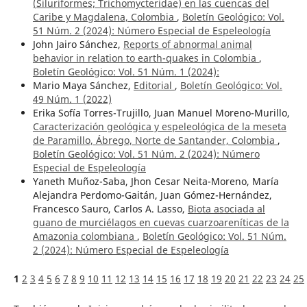
(Siluriformes; Trichomycteridae) en las cuencas del
Caribe y Magdalena, Colombia
,
Boletín Geológico: Vol.
51 Núm. 2 (2024): Número Especial de Espeleología
John Jairo Sánchez,
Reports of abnormal animal
behavior in relation to earth-quakes in Colombia
,
Boletín Geológico: Vol. 51 Núm. 1 (2024):
Mario Maya Sánchez,
Editorial
,
Boletín Geológico: Vol.
49 Núm. 1 (2022)
Erika Sofía Torres-Trujillo, Juan Manuel Moreno-Murillo,
Caracterización geológica y espeleológica de la meseta
de Paramillo, Ábrego, Norte de Santander, Colombia
,
Boletín Geológico: Vol. 51 Núm. 2 (2024): Número
Especial de Espeleología
Yaneth Muñoz-Saba, Jhon Cesar Neita-Moreno, María
Alejandra Perdomo-Gaitán, Juan Gómez-Hernández,
Francesco Sauro, Carlos A. Lasso,
Biota asociada al
guano de murciélagos en cuevas cuarzoareníticas de la
Amazonia colombiana
,
Boletín Geológico: Vol. 51 Núm.
2 (2024): Número Especial de Espeleología
1
2
3
4
5
6
7
8
9
10
11
12
13
14
15
16
17
18
19
20
21
22
23
24
25