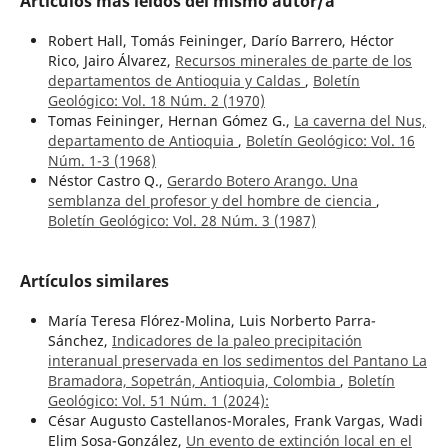
Artículos más leídos del mismo autor/a
Robert Hall, Tomás Feininger, Darío Barrero, Héctor
Rico, Jairo Álvarez,
Recursos minerales de parte de los
departamentos de Antioquia y Caldas
,
Boletín
Geológico: Vol. 18 Núm. 2 (1970)
Tomas Feininger, Hernan Gómez G.,
La caverna del Nus,
departamento de Antioquia
,
Boletín Geológico: Vol. 16
Núm. 1-3 (1968)
Néstor Castro Q.,
Gerardo Botero Arango. Una
semblanza del profesor y del hombre de ciencia
,
Boletín Geológico: Vol. 28 Núm. 3 (1987)
Artículos similares
María Teresa Flórez-Molina, Luis Norberto Parra-
Sánchez,
Indicadores de la paleo precipitación
interanual preservada en los sedimentos del Pantano La
Bramadora, Sopetrán, Antioquia, Colombia
,
Boletín
Geológico: Vol. 51 Núm. 1 (2024):
César Augusto Castellanos-Morales, Frank Vargas, Wadi
Elim Sosa-González,
Un evento de extinción local en el