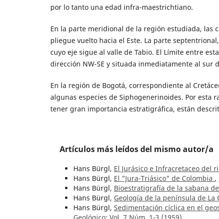
por lo tanto una edad infra-maestrichtiano.
En la parte meridional de la región estudiada, las 
pliegue vuelto hacia el Este. La parte septentrional,
cuyo eje sigue al valle de Tabio. El Límite entre es
dirección NW-SE y situada inmediatamente al sur d
En la región de Bogotá, correspondiente al Cretáce
algunas especies de Siphogenerinoides. Por esta r
tener gran importancia estratigráfica, están descri
Artículos más leídos del mismo autor/a
Hans Bürgl,
El Jurásico e Infracretaceo del 
Hans Bürgl,
El "Jura-Triásico" de Colombia
,
Hans Bürgl,
Bioestratigrafía de la sabana d
Hans Bürgl,
Geología de la península de La
Hans Bürgl,
Sedimentación cíclica en el geos
Geológico: Vol. 7 Núm. 1-3 (1959)