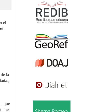
n el
ente
 de la
iada.,
te que
tiene