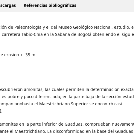
scargas
Referencias bibliográficas
cción de Paleontología y el del Museo Geológico Nacional, estudió, e
la carretera Tabio-Chía en la Sabana de Bogotá obteniendo el sigui
e erosion +- 35 m
descubrieron amonitas, las cuales permiten la determinación exacta
es pobre y poco diferenciada; en la parte baja de la sección estud
 Campanianohasta el Maestrichriano Superior se encontró casi
).
de amonitas en la parte inferior de Guaduas, comprueban nuevamen
nte el Maestrichtiano. La disconformidad en la base del Guaduas 