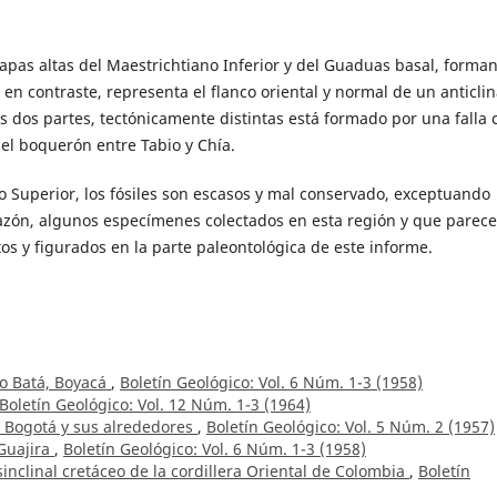
capas altas del Maestrichtiano Inferior y del Guaduas basal, forma
 en contraste, representa el flanco oriental y normal de un anticlin
tas dos partes, tectónicamente distintas está formado por una falla 
el boquerón entre Tabio y Chía.
o Superior, los fósiles son escasos y mal conservado, exceptuando
azón, algunos especímenes colectados en esta región y que parec
tos y figurados en la parte paleontológica de este informe.
rio Batá, Boyacá
,
Boletín Geológico: Vol. 6 Núm. 1-3 (1958)
Boletín Geológico: Vol. 12 Núm. 1-3 (1964)
e Bogotá y sus alrededores
,
Boletín Geológico: Vol. 5 Núm. 2 (1957)
 Guajira
,
Boletín Geológico: Vol. 6 Núm. 1-3 (1958)
inclinal cretáceo de la cordillera Oriental de Colombia
,
Boletín