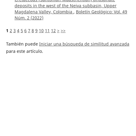
deposits in the west of the Neiva subbasin, Upper
Magdalena Valley, Colombia
,
Boletín Geológico: Vol. 49
Núm. 2 (2022)
1
2
3
4
5
6
7
8
9
10
11
12
>
>>
También puede
Iniciar una búsqueda de similitud avanzada
para este artículo.
Política editorial
Proceso de arbitraje
Equipo editorial
Guía para los autores