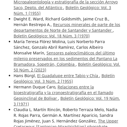
Micropaleontología y estratigrafía de la sección Arroyo
Saco, Depto. del Atlántico
,
Boletín Geológico: Vol. 3
Núm. 1 (1955)
Dwight E. Ward, Richard Goldsmith, Jaime Cruz B.,
Hernán Restrepo A.,
Recursos minerales de parte de los
departamentos de Norte de Santander y Santander
,
Boletín Geológico: Vol. 18 Núm. 3 (1970)
María Teresa Flórez Molina, Luis Norberto Parra
Sánchez, Gonzalo Abril Ramírez, Carlos Albeiro
Monsalve Marín,
Sensores paleoclimáticos del último
milenio preservados en los sedimentos del Pantano La
Bramadora, Sopetrán, Colombia
,
Boletín Geológico: Vol.
50 Núm. 2 (2023)
Hans Bürgl,
El Guadalupe entre Tabio y Chía
,
Boletín
Geológico: Vol. 3 Núm. 2 (1955)
Hermann Duque Caro,
Relaciones entre la
bioestratigrafía y la cronoestratigrafía en el llamado
Geosinclinal de Bolívar
,
Boletín Geológico: Vol. 19 Núm.
3 (1971)
Claudia L. Martín Rincón, Roberto Terraza Melo, Nadia
R. Rojas Parra, Germán A. Martínez Aparicio, Sandra
Rojas Jiménez, Juan S. Hernández González,
The Upper
Cretaceous (Santonian-Maastrichtian) phosphate