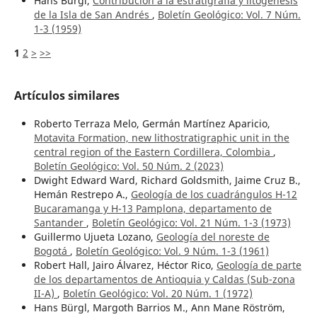
Hans Bürgl,
Contribución a la estratigrafía y litogénesis
de la Isla de San Andrés
,
Boletín Geológico: Vol. 7 Núm.
1-3 (1959)
1
2
>
>>
Artículos similares
Roberto Terraza Melo, Germán Martínez Aparicio,
Motavita Formation, new lithostratigraphic unit in the
central region of the Eastern Cordillera, Colombia
,
Boletín Geológico: Vol. 50 Núm. 2 (2023)
Dwight Edward Ward, Richard Goldsmith, Jaime Cruz B.,
Hemán Restrepo A.,
Geología de los cuadrángulos H-12
Bucaramanga y H-13 Pamplona, departamento de
Santander
,
Boletín Geológico: Vol. 21 Núm. 1-3 (1973)
Guillermo Ujueta Lozano,
Geología del noreste de
Bogotá
,
Boletín Geológico: Vol. 9 Núm. 1-3 (1961)
Robert Hall, Jairo Álvarez, Héctor Rico,
Geología de parte
de los departamentos de Antioquia y Caldas (Sub-zona
II-A)
,
Boletín Geológico: Vol. 20 Núm. 1 (1972)
Hans Bürgl, Margoth Barrios M., Ann Mane Röström,