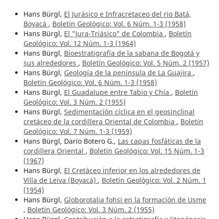
Hans Bürgl,
El Jurásico e Infracretaceo del rio Batá,
Boyacá
,
Boletín Geológico: Vol. 6 Núm. 1-3 (1958)
Hans Bürgl,
El "Jura-Triásico" de Colombia
,
Boletín
Geológico: Vol. 12 Núm. 1-3 (1964)
Hans Bürgl,
Bioestratigrafía de la sabana de Bogotá y
sus alrededores
,
Boletín Geológico: Vol. 5 Núm. 2 (1957)
Hans Bürgl,
Geología de la península de La Guajira
,
Boletín Geológico: Vol. 6 Núm. 1-3 (1958)
Hans Bürgl,
El Guadalupe entre Tabio y Chía
,
Boletín
Geológico: Vol. 3 Núm. 2 (1955)
Hans Bürgl,
Sedimentación cíclica en el geosinclinal
cretáceo de la cordillera Oriental de Colombia
,
Boletín
Geológico: Vol. 7 Núm. 1-3 (1959)
Hans Bürgl, Darío Botero G.,
Las capas fosfáticas de la
cordillera Oriental
,
Boletín Geológico: Vol. 15 Núm. 1-3
(1967)
Hans Bürgl,
El Cretáceo inferior en los alrededores de
Villa de Leiva (Boyacá)
,
Boletín Geológico: Vol. 2 Núm. 1
(1954)
Hans Bürgl,
Globorotalia fohsi en la formación de Usme
,
Boletín Geológico: Vol. 3 Núm. 2 (1955)