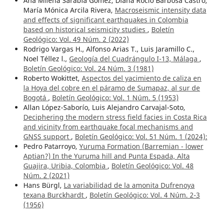
Ana Milena Sarabia Gómez, Diana Rocío Barbosa Castro,
María Mónica Arcila Rivera,
Macroseismic intensity data
and effects of significant earthquakes in Colombia
based on historical seismicity studies
,
Boletín
Geológico: Vol. 49 Núm. 2 (2022)
Rodrigo Vargas H., Alfonso Arias T., Luis Jaramillo C.,
Noel Téllez l.,
Geología del Cuadrángulo I-13, Málaga
,
Boletín Geológico: Vol. 24 Núm. 3 (1981)
Roberto Wokittet,
Aspectos del yacimiento de caliza en
la Hoya del cobre en el páramo de Sumapaz, al sur de
Bogotá
,
Boletín Geológico: Vol. 1 Núm. 5 (1953)
Allan López-Saborío, Luis Alejandro Carvajal-Soto,
Deciphering the modern stress field facies in Costa Rica
and vicinity from earthquake focal mechanisms and
GNSS support
,
Boletín Geológico: Vol. 51 Núm. 1 (2024):
Pedro Patarroyo,
Yuruma Formation (Barremian - lower
Aptian?) In the Yuruma hill and Punta Espada, Alta
Guajira, Uribia, Colombia
,
Boletín Geológico: Vol. 48
Núm. 2 (2021)
Hans Bürgl,
La variabilidad de la amonita Dufrenoya
texana Burckhardt
,
Boletín Geológico: Vol. 4 Núm. 2-3
(1956)