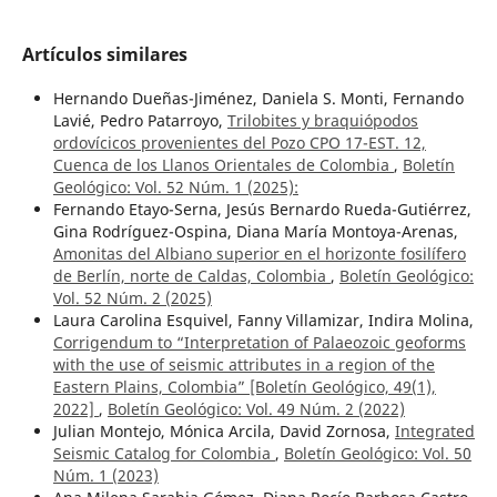
Artículos similares
Hernando Dueñas-Jiménez, Daniela S. Monti, Fernando
Lavié, Pedro Patarroyo,
Trilobites y braquiópodos
ordovícicos provenientes del Pozo CPO 17-EST. 12,
Cuenca de los Llanos Orientales de Colombia
,
Boletín
Geológico: Vol. 52 Núm. 1 (2025):
Fernando Etayo-Serna, Jesús Bernardo Rueda-Gutiérrez,
Gina Rodríguez-Ospina, Diana María Montoya-Arenas,
Amonitas del Albiano superior en el horizonte fosilífero
de Berlín, norte de Caldas, Colombia
,
Boletín Geológico:
Vol. 52 Núm. 2 (2025)
Laura Carolina Esquivel, Fanny Villamizar, Indira Molina,
Corrigendum to “Interpretation of Palaeozoic geoforms
with the use of seismic attributes in a region of the
Eastern Plains, Colombia” [Boletín Geológico, 49(1),
2022]
,
Boletín Geológico: Vol. 49 Núm. 2 (2022)
Julian Montejo, Mónica Arcila, David Zornosa,
Integrated
Seismic Catalog for Colombia
,
Boletín Geológico: Vol. 50
Núm. 1 (2023)