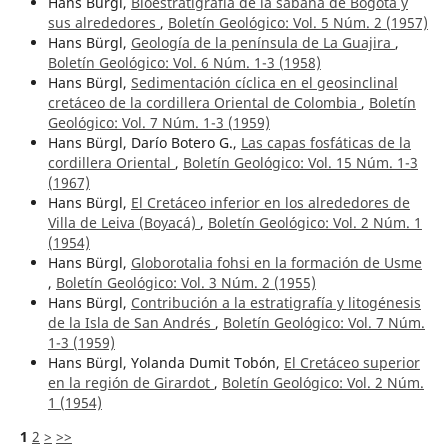
Hans Bürgl,
Bioestratigrafía de la sabana de Bogotá y
sus alrededores
,
Boletín Geológico: Vol. 5 Núm. 2 (1957)
Hans Bürgl,
Geología de la península de La Guajira
,
Boletín Geológico: Vol. 6 Núm. 1-3 (1958)
Hans Bürgl,
Sedimentación cíclica en el geosinclinal
cretáceo de la cordillera Oriental de Colombia
,
Boletín
Geológico: Vol. 7 Núm. 1-3 (1959)
Hans Bürgl, Darío Botero G.,
Las capas fosfáticas de la
cordillera Oriental
,
Boletín Geológico: Vol. 15 Núm. 1-3
(1967)
Hans Bürgl,
El Cretáceo inferior en los alrededores de
Villa de Leiva (Boyacá)
,
Boletín Geológico: Vol. 2 Núm. 1
(1954)
Hans Bürgl,
Globorotalia fohsi en la formación de Usme
,
Boletín Geológico: Vol. 3 Núm. 2 (1955)
Hans Bürgl,
Contribución a la estratigrafía y litogénesis
de la Isla de San Andrés
,
Boletín Geológico: Vol. 7 Núm.
1-3 (1959)
Hans Bürgl, Yolanda Dumit Tobón,
El Cretáceo superior
en la región de Girardot
,
Boletín Geológico: Vol. 2 Núm.
1 (1954)
1
2
>
>>