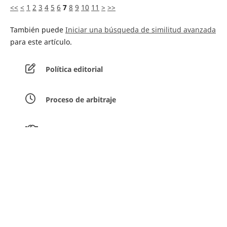
<<
<
1
2
3
4
5
6
7
8
9
10
11
>
>>
También puede
Iniciar una búsqueda de similitud avanzada
para este artículo.
Política editorial
Proceso de arbitraje
Equipo editorial
Guía para los autores
Envíar artículos