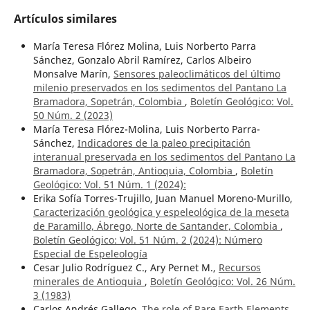
Artículos similares
María Teresa Flórez Molina, Luis Norberto Parra
Sánchez, Gonzalo Abril Ramírez, Carlos Albeiro
Monsalve Marín,
Sensores paleoclimáticos del último
milenio preservados en los sedimentos del Pantano La
Bramadora, Sopetrán, Colombia
,
Boletín Geológico: Vol.
50 Núm. 2 (2023)
María Teresa Flórez-Molina, Luis Norberto Parra-
Sánchez,
Indicadores de la paleo precipitación
interanual preservada en los sedimentos del Pantano La
Bramadora, Sopetrán, Antioquia, Colombia
,
Boletín
Geológico: Vol. 51 Núm. 1 (2024):
Erika Sofía Torres-Trujillo, Juan Manuel Moreno-Murillo,
Caracterización geológica y espeleológica de la meseta
de Paramillo, Ábrego, Norte de Santander, Colombia
,
Boletín Geológico: Vol. 51 Núm. 2 (2024): Número
Especial de Espeleología
Cesar Julio Rodríguez C., Ary Pernet M.,
Recursos
minerales de Antioquia
,
Boletín Geológico: Vol. 26 Núm.
3 (1983)
Carlos Andrés Gallego,
The role of Rare Earth Elements