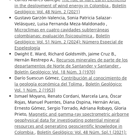
in the deployment of wind energy in Colombia
,
Boletín
Geológico: Vol. 48 Núm. 2 (2021)
Gustavo Garzón-Valencia, Sonia Patricia Salazar-
Velásquez, Luisa Fernanda Meza-Maldonado ,
Microclimas en cuatro cavidades subterráneas
colombianas: evaluación fisicoquímica
,
Boletín
Geológico: Vol. 51 Núm. 2 (2024): Número Especial de
Espeleología
Dwight E. Ward, Richard Goldsmith, Jaime Cruz B.,
Hernán Restrepo A.,
Recursos minerales de parte de los
departamentos de Norte de Santander y Santander
,
Boletín Geológico: Vol. 18 Núm. 3 (1970)
Darío Suescun Gómez,
Contribución al conocimiento de
la geología económica del Tolima
,
Boletín Geológico:
Vol. 1 Núm. 2 (1953)
Ismael Moyano, Renato Cordani, Marcela Lara, Óscar
Rojas, Manuel Puentes, Diana Ospina, Hernán Arias,
Ernesto Gómez, Sergio Torrado, Adriana Robayo, Gloria
Prieto,
Magnetic and gamma-ray spectrometric airborne
geophysical data for investigating potential mineral
resources and generating geoscientific knowledge in
Colombia
,
Boletín Geológico: Vol. 48 Núm. Spl.1 (2021):