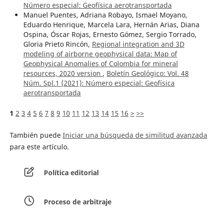
Número especial: Geofísica aerotransportada
Manuel Puentes, Adriana Robayo, Ismael Moyano,
Eduardo Henrique, Marcela Lara, Hernán Arias, Diana
Ospina, Óscar Rojas, Ernesto Gómez, Sergio Torrado,
Gloria Prieto Rincón,
Regional integration and 3D
modeling of airborne geophysical data: Map of
Geophysical Anomalies of Colombia for mineral
resources, 2020 version
,
Boletín Geológico: Vol. 48
Núm. Spl.1 (2021): Número especial: Geofísica
aerotransportada
1
2
3
4
5
6
7
8
9
10
11
12
13
14
15
16
>
>>
También puede
Iniciar una búsqueda de similitud avanzada
para este artículo.
Política editorial
Proceso de arbitraje