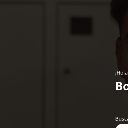
¡Hola
Bo
Busca