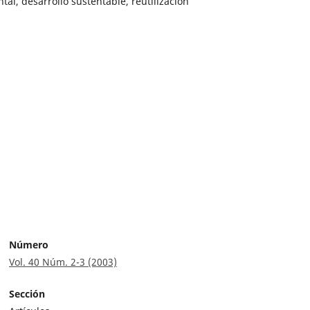
tal, desarrollo sustentable, reutilización
Número
Vol. 40 Núm. 2-3 (2003)
Sección