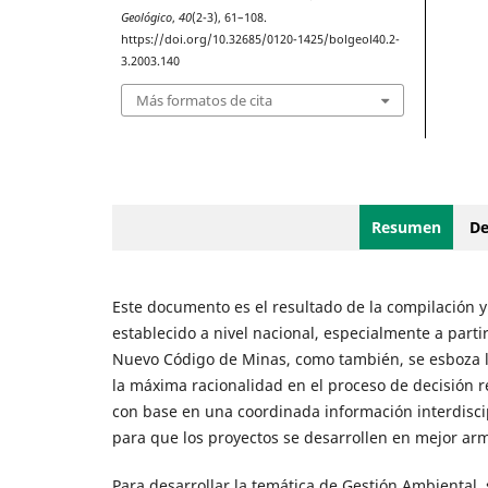
Geológico
,
40
(2-3), 61–108.
https://doi.org/10.32685/0120-1425/bolgeol40.2-
3.2003.140
Más formatos de cita
Resumen
De
Este documento es el resultado de la compilación y
establecido a nivel nacional, especialmente a partir
Nuevo Código de Minas, como también, se esboza l
la máxima racionalidad en el proceso de decisión r
con base en una coordinada información interdisci
para que los proyectos se desarrollen en mejor arm
Para desarrollar la temática de Gestión Ambiental, 