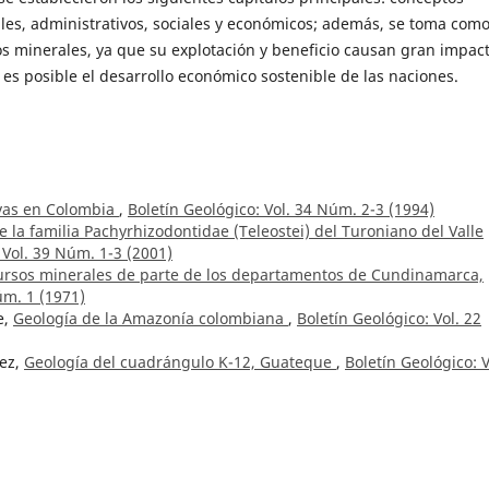
es, administrativos, sociales y económicos; además, se toma com
os minerales, ya que su explotación y beneficio causan gran impac
o es posible el desarrollo económico sostenible de las naciones.
ivas en Colombia
,
Boletín Geológico: Vol. 34 Núm. 2-3 (1994)
e la familia Pachyrhizodontidae (Teleostei) del Turoniano del Valle
 Vol. 39 Núm. 1-3 (2001)
ursos minerales de parte de los departamentos de Cundinamarca,
úm. 1 (1971)
e,
Geología de la Amazonía colombiana
,
Boletín Geológico: Vol. 22
nez,
Geología del cuadrángulo K-12, Guateque
,
Boletín Geológico: V
 Ofiliolítico de Pácora y secuencias relacionadas de Arco de Islas
letín Geológico: Vol. 35 Núm. 1 (1995)
e Pb-Zn en sedimentitas cretaceas de la cordillera Oriental. Regió
: Vol. 31 Núm. 2-3 (1990)