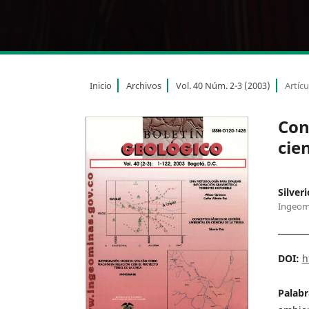
Inicio
Archivos
Vol. 40 Núm. 2-3 (2003)
Artícu
Con
cien
Silveri
Ingeom
DOI:
h
Palabr