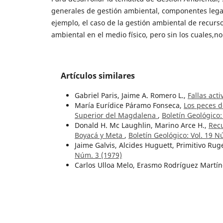
generales de gestión ambiental, componentes legal
ejemplo, el caso de la gestión ambiental de recurs
ambiental en el medio físico, pero sin los cuales,n
Artículos similares
Gabriel Paris, Jaime A. Romero L.,
Fallas act
María Eurídice Páramo Fonseca,
Los peces d
Superior del Magdalena
,
Boletín Geológico:
Donald H. Mc Laughlin, Marino Arce H.,
Rec
Boyacá y Meta
,
Boletín Geológico: Vol. 19 N
Jaime Galvis, Alcides Huguett, Primitivo Rug
Núm. 3 (1979)
Carlos Ulloa Melo, Erasmo Rodríguez Martí
22 Núm. 1 (1979)
Jairo Álvarez Agudelo,
Geología del Complejo
(Complejo quebrada Grande), Colombia
,
Bo
Hernando Mendoza Forero,
Mineralizacion d
Montenegro (Santander)
,
Boletín Geológico