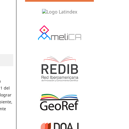
n
01 del
lograr
biente,
nte