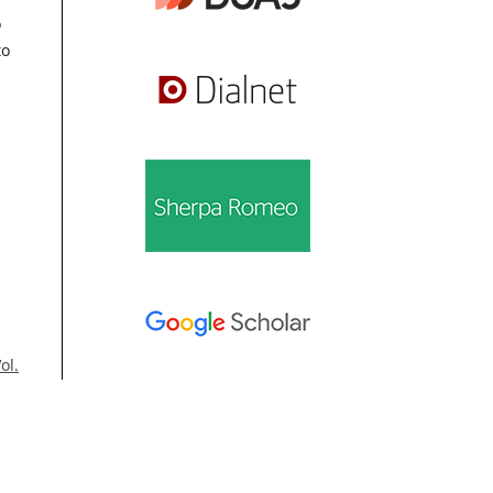
o
to
ol.
Información
n de
Para lectores/as
Para autores/as