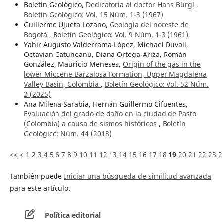
Boletín Geológico,
Dedicatoria al doctor Hans Bürgl
,
Boletín Geológico: Vol. 15 Núm. 1-3 (1967)
Guillermo Ujueta Lozano,
Geología del noreste de
Bogotá
,
Boletín Geológico: Vol. 9 Núm. 1-3 (1961)
Yahir Augusto Valderrama-López, Michael Duvall,
Octavian Catuneanu, Diana Ortega-Ariza, Román
González, Mauricio Meneses,
Origin of the gas in the
lower Miocene Barzalosa Formation, Upper Magdalena
Valley Basin, Colombia
,
Boletín Geológico: Vol. 52 Núm.
2 (2025)
Ana Milena Sarabia, Hernán Guillermo Cifuentes,
Evaluación del grado de daño en la ciudad de Pasto
(Colombia) a causa de sismos históricos
,
Boletín
Geológico: Núm. 44 (2018)
<<
<
1
2
3
4
5
6
7
8
9
10
11
12
13
14
15
16
17
18
19
20
21
22
23
2
También puede
Iniciar una búsqueda de similitud avanzada
para este artículo.
Política editorial