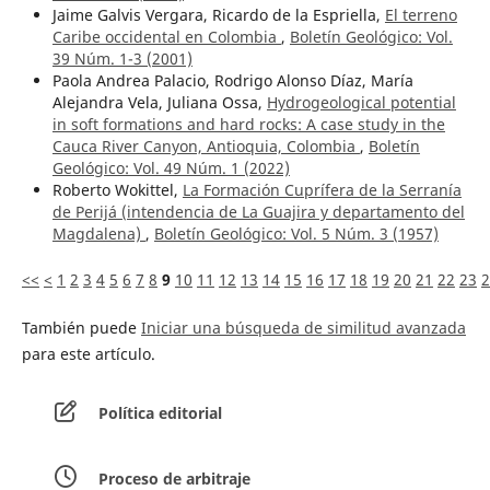
Jaime Galvis Vergara, Ricardo de la Espriella,
El terreno
Caribe occidental en Colombia
,
Boletín Geológico: Vol.
39 Núm. 1-3 (2001)
Paola Andrea Palacio, Rodrigo Alonso Díaz, María
Alejandra Vela, Juliana Ossa,
Hydrogeological potential
in soft formations and hard rocks: A case study in the
Cauca River Canyon, Antioquia, Colombia
,
Boletín
Geológico: Vol. 49 Núm. 1 (2022)
Roberto Wokittel,
La Formación Cuprífera de la Serranía
de Perijá (intendencia de La Guajira y departamento del
Magdalena)
,
Boletín Geológico: Vol. 5 Núm. 3 (1957)
<<
<
1
2
3
4
5
6
7
8
9
10
11
12
13
14
15
16
17
18
19
20
21
22
23
2
También puede
Iniciar una búsqueda de similitud avanzada
para este artículo.
Política editorial
Proceso de arbitraje