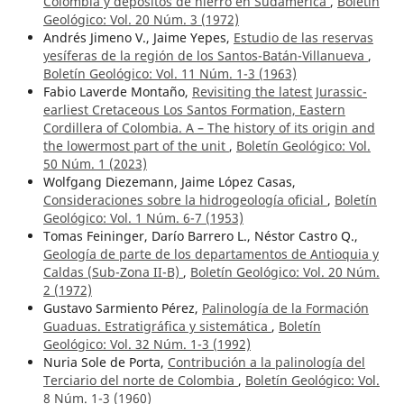
Colombia y depósitos de hierro en Sudamérica
,
Boletín
Geológico: Vol. 20 Núm. 3 (1972)
Andrés Jimeno V., Jaime Yepes,
Estudio de las reservas
yesíferas de la región de los Santos-Batán-Villanueva
,
Boletín Geológico: Vol. 11 Núm. 1-3 (1963)
Fabio Laverde Montaño,
Revisiting the latest Jurassic-
earliest Cretaceous Los Santos Formation, Eastern
Cordillera of Colombia. A – The history of its origin and
the lowermost part of the unit
,
Boletín Geológico: Vol.
50 Núm. 1 (2023)
Wolfgang Diezemann, Jaime López Casas,
Consideraciones sobre la hidrogeología oficial
,
Boletín
Geológico: Vol. 1 Núm. 6-7 (1953)
Tomas Feininger, Darío Barrero L., Néstor Castro Q.,
Geología de parte de los departamentos de Antioquia y
Caldas (Sub-Zona II-B)
,
Boletín Geológico: Vol. 20 Núm.
2 (1972)
Gustavo Sarmiento Pérez,
Palinología de la Formación
Guaduas. Estratigráfica y sistemática
,
Boletín
Geológico: Vol. 32 Núm. 1-3 (1992)
Nuria Sole de Porta,
Contribución a la palinología del
Terciario del norte de Colombia
,
Boletín Geológico: Vol.
8 Núm. 1-3 (1960)