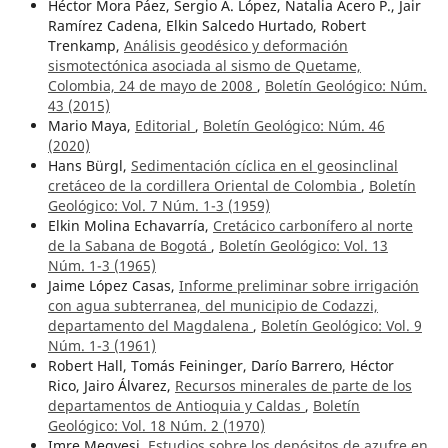
Héctor Mora Páez, Sergio A. López, Natalia Acero P., Jair
Ramírez Cadena, Elkin Salcedo Hurtado, Robert
Trenkamp,
Análisis geodésico y deformación
sismotectónica asociada al sismo de Quetame,
Colombia, 24 de mayo de 2008
,
Boletín Geológico: Núm.
43 (2015)
Mario Maya,
Editorial
,
Boletín Geológico: Núm. 46
(2020)
Hans Bürgl,
Sedimentación cíclica en el geosinclinal
cretáceo de la cordillera Oriental de Colombia
,
Boletín
Geológico: Vol. 7 Núm. 1-3 (1959)
Elkin Molina Echavarría,
Cretácico carbonífero al norte
de la Sabana de Bogotá
,
Boletín Geológico: Vol. 13
Núm. 1-3 (1965)
Jaime López Casas,
Informe preliminar sobre irrigación
con agua subterranea, del municipio de Codazzi,
departamento del Magdalena
,
Boletín Geológico: Vol. 9
Núm. 1-3 (1961)
Robert Hall, Tomás Feininger, Darío Barrero, Héctor
Rico, Jairo Álvarez,
Recursos minerales de parte de los
departamentos de Antioquia y Caldas
,
Boletín
Geológico: Vol. 18 Núm. 2 (1970)
Imre Megyesi,
Estudios sobre los depósitos de azufre en