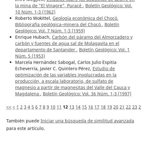
la mina de "El Vinagre", Puracé
,
Boletín Geológico: Vol.
10 Núm. 1-3 (1962)
Roberto Wokittel,
Geología económica del Chocó.
Bibliografía geológica–minera del Chocó
,
Boletín
Geológico: Vol. 7 Núm. 1-3 (1959)
Enrique Hubach,
Carbón del páramo del Almorzadero y
carbón y fuentes de agua sal de Molagavita en el
departamento de Santander
,
Boletín Geológico: Vol. 1
Núm. 5 (1953)
Marcela Hernández Sabogal, Carlos Julio Espitia
Echeverría, Javier C. Quintero Pérez,
Estudio de
optimización de las variables involucradas en la
producción, a escala laboratorio, de sulfato de
magnesio a partir de magnesitas del Valle del Cauca y
Magdalena
,
Boletín Geológico: Vol. 36 Núm. 1-3 (1997)
<<
<
1
2
3
4
5
6
7
8
9
10
11
12
13
14
15
16
17
18
19
20
21
22
23
2
También puede
Iniciar una búsqueda de similitud avanzada
para este artículo.