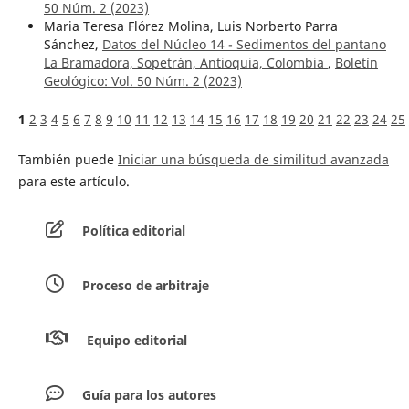
50 Núm. 2 (2023)
Maria Teresa Flórez Molina, Luis Norberto Parra
Sánchez,
Datos del Núcleo 14 - Sedimentos del pantano
La Bramadora, Sopetrán, Antioquia, Colombia
,
Boletín
Geológico: Vol. 50 Núm. 2 (2023)
1
2
3
4
5
6
7
8
9
10
11
12
13
14
15
16
17
18
19
20
21
22
23
24
25
También puede
Iniciar una búsqueda de similitud avanzada
para este artículo.
Política editorial
Proceso de arbitraje
Equipo editorial
Guía para los autores