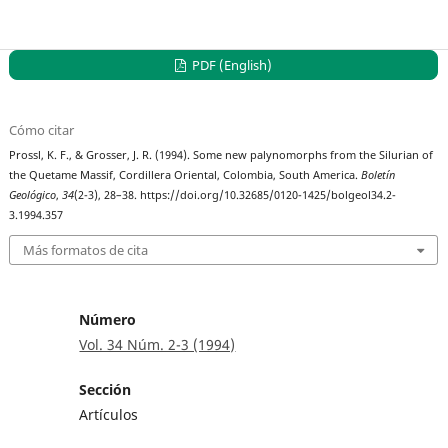
PDF (English)
Cómo citar
Prossl, K. F., & Grosser, J. R. (1994). Some new palynomorphs from the Silurian of
the Quetame Massif, Cordillera Oriental, Colombia, South America.
Boletín
Geológico
,
34
(2-3), 28–38. https://doi.org/10.32685/0120-1425/bolgeol34.2-
3.1994.357
Más formatos de cita
Número
Vol. 34 Núm. 2-3 (1994)
Sección
Artículos