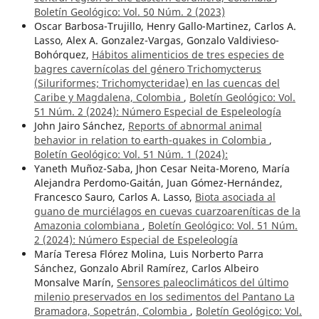
Boletín Geológico: Vol. 50 Núm. 2 (2023)
Oscar Barbosa-Trujillo, Henry Gallo-Martinez, Carlos A.
Lasso, Alex A. Gonzalez-Vargas, Gonzalo Valdivieso-
Bohórquez,
Hábitos alimenticios de tres especies de
bagres cavernícolas del género Trichomycterus
(Siluriformes; Trichomycteridae) en las cuencas del
Caribe y Magdalena, Colombia
,
Boletín Geológico: Vol.
51 Núm. 2 (2024): Número Especial de Espeleología
John Jairo Sánchez,
Reports of abnormal animal
behavior in relation to earth-quakes in Colombia
,
Boletín Geológico: Vol. 51 Núm. 1 (2024):
Yaneth Muñoz-Saba, Jhon Cesar Neita-Moreno, María
Alejandra Perdomo-Gaitán, Juan Gómez-Hernández,
Francesco Sauro, Carlos A. Lasso,
Biota asociada al
guano de murciélagos en cuevas cuarzoareníticas de la
Amazonia colombiana
,
Boletín Geológico: Vol. 51 Núm.
2 (2024): Número Especial de Espeleología
María Teresa Flórez Molina, Luis Norberto Parra
Sánchez, Gonzalo Abril Ramírez, Carlos Albeiro
Monsalve Marín,
Sensores paleoclimáticos del último
milenio preservados en los sedimentos del Pantano La
Bramadora, Sopetrán, Colombia
,
Boletín Geológico: Vol.