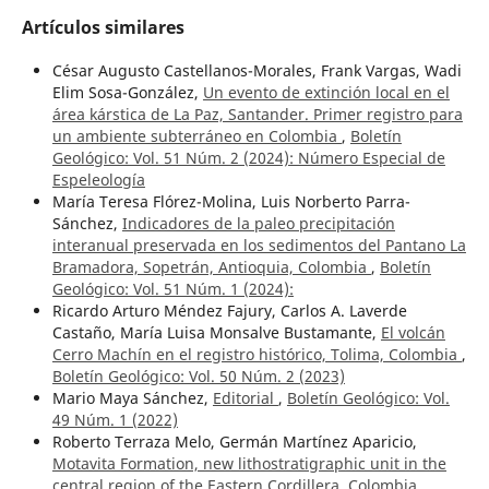
Artículos similares
César Augusto Castellanos-Morales, Frank Vargas, Wadi
Elim Sosa-González,
Un evento de extinción local en el
área kárstica de La Paz, Santander. Primer registro para
un ambiente subterráneo en Colombia
,
Boletín
Geológico: Vol. 51 Núm. 2 (2024): Número Especial de
Espeleología
María Teresa Flórez-Molina, Luis Norberto Parra-
Sánchez,
Indicadores de la paleo precipitación
interanual preservada en los sedimentos del Pantano La
Bramadora, Sopetrán, Antioquia, Colombia
,
Boletín
Geológico: Vol. 51 Núm. 1 (2024):
Ricardo Arturo Méndez Fajury, Carlos A. Laverde
Castaño, María Luisa Monsalve Bustamante,
El volcán
Cerro Machín en el registro histórico, Tolima, Colombia
,
Boletín Geológico: Vol. 50 Núm. 2 (2023)
Mario Maya Sánchez,
Editorial
,
Boletín Geológico: Vol.
49 Núm. 1 (2022)
Roberto Terraza Melo, Germán Martínez Aparicio,
Motavita Formation, new lithostratigraphic unit in the
central region of the Eastern Cordillera, Colombia
,