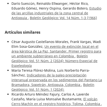
Darío Suescún, Reinaldo Ellwanger, Héctor Rico,
Eduardo Gómez, Henry Ospina, Gerardo Botero,
Estudio
de las arcillas industriales de la zona central de
Antioquia
,
Boletín Geológico: Vol. 14 Núm. 1-3 (1966)
Artículos similares
César Augusto Castellanos-Morales, Frank Vargas, Wadi
Elim Sosa-González,
Un evento de extinción local en el
área kárstica de La Paz, Santander. Primer registro para
un ambiente subterráneo en Colombia
,
Boletín
Geológico: Vol. 51 Núm. 2 (2024): Número Especial de
Espeleología
María Teresa Flórez-Molina, Luis Norberto Parra-
Sánchez,
Indicadores de la paleo precipitación
interanual preservada en los sedimentos del Pantano La
Bramadora, Sopetrán, Antioquia, Colombia
,
Boletín
Geológico: Vol. 51 Núm. 1 (2024):
Ricardo Arturo Méndez Fajury, Carlos A. Laverde
Castaño, María Luisa Monsalve Bustamante,
El volcán
Cerro Machín en el registro histórico, Tolima, Colombia
,