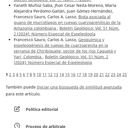
Yaneth Muñoz-Saba, Jhon Cesar Neita-Moreno, María
Alejandra Perdomo-Gaitán, Juan Gómez-Hernández,
Francesco Sauro, Carlos A. Lasso,
Biota asociada al
guano de murciélagos en cuevas cuarzoareníticas de la
Amazonia colombiana
,
Boletín Geológico: Vol. 51 Núm.
2 (2024): Número Especial de Espeleología
Francesco Sauro, Carlos A. Lasso,
Geoquímica y
espeleogénesis de cuevas de cuarzoarenita en la
serranía de Chiribiquete, sector de los ríos Caquetá y
Yarí, Colombia
,
Boletín Geológico: Vol. 51 Núm. 2
(2024): Número Especial de Espeleología
1
2
3
4
5
6
7
8
9
10
11
12
13
14
15
16
17
18
19
20
21
22
23
24
25
También puede
Iniciar una búsqueda de similitud avanzada
para este artículo.
Política editorial
Proceso de arbitraje