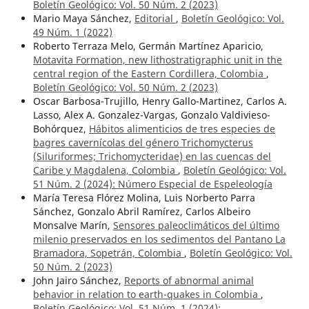
Boletín Geológico: Vol. 50 Núm. 2 (2023)
Mario Maya Sánchez,
Editorial
,
Boletín Geológico: Vol.
49 Núm. 1 (2022)
Roberto Terraza Melo, Germán Martínez Aparicio,
Motavita Formation, new lithostratigraphic unit in the
central region of the Eastern Cordillera, Colombia
,
Boletín Geológico: Vol. 50 Núm. 2 (2023)
Oscar Barbosa-Trujillo, Henry Gallo-Martinez, Carlos A.
Lasso, Alex A. Gonzalez-Vargas, Gonzalo Valdivieso-
Bohórquez,
Hábitos alimenticios de tres especies de
bagres cavernícolas del género Trichomycterus
(Siluriformes; Trichomycteridae) en las cuencas del
Caribe y Magdalena, Colombia
,
Boletín Geológico: Vol.
51 Núm. 2 (2024): Número Especial de Espeleología
María Teresa Flórez Molina, Luis Norberto Parra
Sánchez, Gonzalo Abril Ramírez, Carlos Albeiro
Monsalve Marín,
Sensores paleoclimáticos del último
milenio preservados en los sedimentos del Pantano La
Bramadora, Sopetrán, Colombia
,
Boletín Geológico: Vol.
50 Núm. 2 (2023)
John Jairo Sánchez,
Reports of abnormal animal
behavior in relation to earth-quakes in Colombia
,
Boletín Geológico: Vol. 51 Núm. 1 (2024):