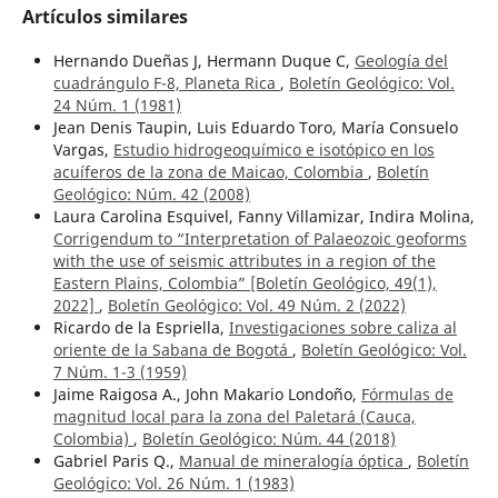
Artículos similares
Hernando Dueñas J, Hermann Duque C,
Geología del
cuadrángulo F-8, Planeta Rica
,
Boletín Geológico: Vol.
24 Núm. 1 (1981)
Jean Denis Taupin, Luis Eduardo Toro, María Consuelo
Vargas,
Estudio hidrogeoquímico e isotópico en los
acuíferos de la zona de Maicao, Colombia
,
Boletín
Geológico: Núm. 42 (2008)
Laura Carolina Esquivel, Fanny Villamizar, Indira Molina,
Corrigendum to “Interpretation of Palaeozoic geoforms
with the use of seismic attributes in a region of the
Eastern Plains, Colombia” [Boletín Geológico, 49(1),
2022]
,
Boletín Geológico: Vol. 49 Núm. 2 (2022)
Ricardo de la Espriella,
Investigaciones sobre caliza al
oriente de la Sabana de Bogotá
,
Boletín Geológico: Vol.
7 Núm. 1-3 (1959)
Jaime Raigosa A., John Makario Londoño,
Fórmulas de
magnitud local para la zona del Paletará (Cauca,
Colombia)
,
Boletín Geológico: Núm. 44 (2018)
Gabriel Paris Q.,
Manual de mineralogía óptica
,
Boletín
Geológico: Vol. 26 Núm. 1 (1983)