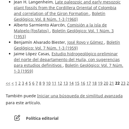
Jean H. Langenheim,
Late paleozoic and early mesozoic
plant fossils from the Cordillera Oriental of Colombia
and correlation of the Giron Formation
,
Boletín
Geológico: Vol. 8 Núm. 1-3 (1960)
Alberto Sarmiento Alarcón,
Comisión a la isla de
Malpelo (fosfatos)
,
Boletín Geológico: Vol. 1 Núm. 3
(1953)
Benjamín Alvarado Biester,
José Royo y Gómez
,
Boletín
Geológico: Vol. 7 Núm. 1-3 (1959)
Jaime López Casas,
Estudio hidrogeológico preliminar
del norte del departamento del Huila, con sugerencias
para estudios definitivos
,
Boletín Geológico: Vol. 7 Núm.
1-3 (1959)
<<
<
1
2
3
4
5
6
7
8
9
10
11
12
13
14
15
16
17
18
19
20
21
22
23
2
También puede
Iniciar una búsqueda de similitud avanzada
para este artículo.
Política editorial