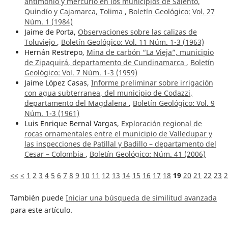
antimonio y mercurio en los municipios de Salento,
Quindío y Cajamarca, Tolima
,
Boletín Geológico: Vol. 27
Núm. 1 (1984)
Jaime de Porta,
Observaciones sobre las calizas de
Toluviejo
,
Boletín Geológico: Vol. 11 Núm. 1-3 (1963)
Hernán Restrepo,
Mina de carbón “La Vieja”, municipio
de Zipaquirá, departamento de Cundinamarca
,
Boletín
Geológico: Vol. 7 Núm. 1-3 (1959)
Jaime López Casas,
Informe preliminar sobre irrigación
con agua subterranea, del municipio de Codazzi,
departamento del Magdalena
,
Boletín Geológico: Vol. 9
Núm. 1-3 (1961)
Luis Enrique Bernal Vargas,
Exploración regional de
rocas ornamentales entre el municipio de Valledupar y
las inspecciones de Patillal y Badillo – departamento del
Cesar – Colombia
,
Boletín Geológico: Núm. 41 (2006)
<<
<
1
2
3
4
5
6
7
8
9
10
11
12
13
14
15
16
17
18
19
20
21
22
23
2
También puede
Iniciar una búsqueda de similitud avanzada
para este artículo.