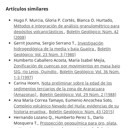
Artículos similares
Hugo F. Murcia, Gloria P. Cortés, Blanca O. Hurtado,
Métodos e integración de análisis granulométrico para
depósitos volcaniclásticos
,
Boletín Geológico: Núm. 42
(2008)
Gerrit Jousma, Sergio Serrano T.,
Investigación
hidrogeológica de la media y baja Guajira
,
Boletín
Geológico: Vol. 23 Núm. 3 (1980)
Humberto Caballero Acosta, María Isabel Mejía,
Zonificación de cuencas por movimientos en masa bajo
SIG, río Lejos, Quindío
,
Boletín Geológico: Vol. 36 Núm.
1-3 (1997)
Carina Hoorn,
Nota preliminar sobre la edad de los
sedimentos terciarios de la zona de Araracuara
(Amazonas)
,
Boletín Geológico: Vol. 29 Núm. 2 (1988)
Ana María Correa Tamayo, Eumenio Ancochea Soto,
Complejo volcánico Nevado del Huila: evidencias de su
historia eruptiva
,
Boletín Geológico: Núm. 43 (2015)
Hernando Lozano Q., Humberto Perez S., Darío
Mosquera T.,
Prospección geoquímica para oro, plata,