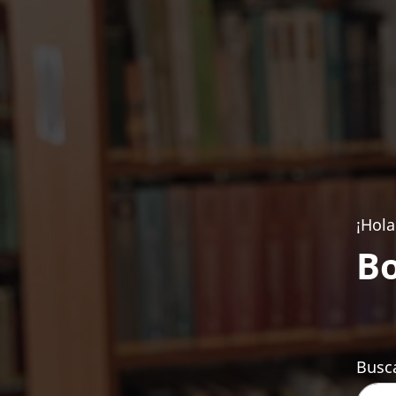
¡Hola
Bo
Busca