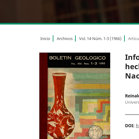
Inicio
Archivos
Vol. 14 Núm. 1-3 (1966)
Artícu
Inf
hec
Nac
Reinal
Univers
DOI:
h