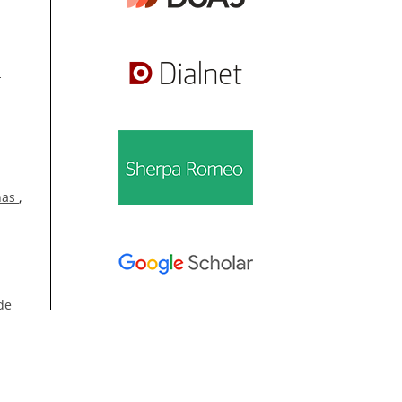
s
anas
,
de
Información
ico:
Para lectores/as
ally
 –
Para autores/as