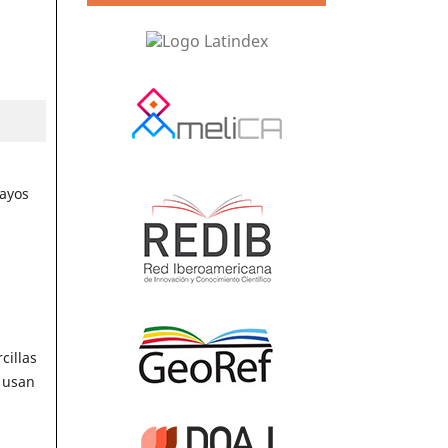
sayos
cillas
e usan