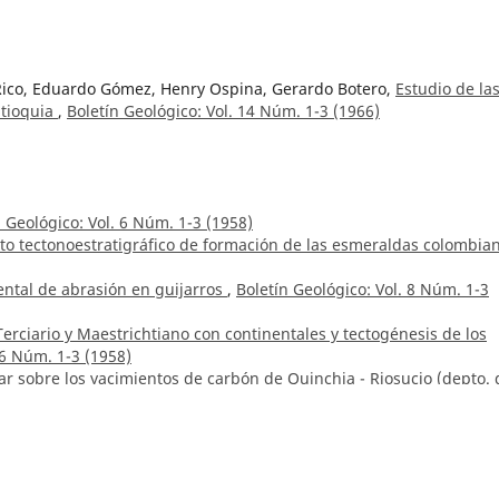
 Rico, Eduardo Gómez, Henry Ospina, Gerardo Botero,
Estudio de la
ntioquia
,
Boletín Geológico: Vol. 14 Núm. 1-3 (1966)
n Geológico: Vol. 6 Núm. 1-3 (1958)
xto tectonoestratigráfico de formación de las esmeraldas colombi
ntal de abrasión en guijarros
,
Boletín Geológico: Vol. 8 Núm. 1-3
 Terciario y Maestrichtiano con continentales y tectogénesis de los
 6 Núm. 1-3 (1958)
r sobre los yacimientos de carbón de Quinchia - Riosucio (depto. 
 (1953)
na semblanza del profesor y del hombre de ciencia
,
Boletín Geológ
tribution of bedding to the petrophysical characterization of natur
ines fields, Upper Magdalena Valley (Valle Superior del Magdalena