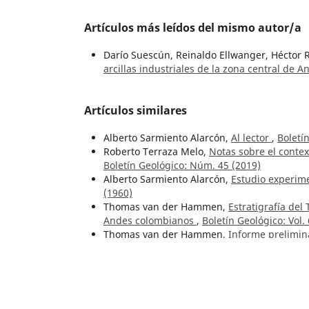
Artículos más leídos del mismo autor/a
Darío Suescún, Reinaldo Ellwanger, Héctor
arcillas industriales de la zona central de A
Artículos similares
Alberto Sarmiento Alarcón,
Al lector
,
Boletí
Roberto Terraza Melo,
Notas sobre el conte
Boletín Geológico: Núm. 45 (2019)
Alberto Sarmiento Alarcón,
Estudio experime
(1960)
Thomas van der Hammen,
Estratigrafía del
Andes colombianos
,
Boletín Geológico: Vol.
Thomas van der Hammen,
Informe prelimina
Caldas)
,
Boletín Geológico: Vol. 1 Núm. 8-10
Néstor Castro Q.,
Gerardo Botero Arango. U
Vol. 28 Núm. 3 (1987)
Eduardo A. Rossello, José Luis Saavedra,
Con
fractured reservoirs: Example of the Matach