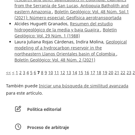
from the Serranía de San Lucas, Antioquia Batholith and
eastern Amazonia
,
Boletín Geológico: Vol. 48 Núm. Spl.1
(2021): Número especial: Geofísica aerotransportada
Alcides Huguett Granados,
Resumen del estudio
hidrogeológico de la media y baja Guajira
,
Boletín
Geológico: Vol. 29 Núm. 1 (1988)
Laura Juliana Rojas Cárdenas, Indira Molina,
Geological
modeling of a hydrocarbon reservoir in the
northeastern Llanos Orientales basin of Colombia
,
Boletín Geológico: Vol. 48 Núm. 2 (2021)
<<
<
1
2
3
4
5
6
7
8
9
10
11
12
13
14
15
16
17
18
19
20
21
22
23
2
También puede
Iniciar una búsqueda de similitud avanzada
para este artículo.
Política editorial
Proceso de arbitraje