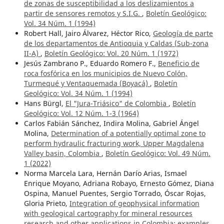
de zonas de susceptibilidad a los deslizamientos a
partir de sensores remotos y S.I.G.
,
Boletín Geológico:
Vol. 34 Núm. 1 (1994)
Robert Hall, Jairo Álvarez, Héctor Rico,
Geología de parte
de los departamentos de Antioquia y Caldas (Sub-zona
II-A)
,
Boletín Geológico: Vol. 20 Núm. 1 (1972)
Jesús Zambrano P., Eduardo Romero F.,
Beneficio de
roca fosfórica en los municipios de Nuevo Colón,
Turmequé y Ventaquemada (Boyacá)
,
Boletín
Geológico: Vol. 34 Núm. 1 (1994)
Hans Bürgl,
El "Jura-Triásico" de Colombia
,
Boletín
Geológico: Vol. 12 Núm. 1-3 (1964)
Carlos Fabián Sánchez, Indira Molina, Gabriel Ángel
Molina,
Determination of a potentially optimal zone to
perform hydraulic fracturing work, Upper Magdalena
Valley basin, Colombia
,
Boletín Geológico: Vol. 49 Núm.
1 (2022)
Norma Marcela Lara, Hernán Darío Arias, Ismael
Enrique Moyano, Adriana Robayo, Ernesto Gómez, Diana
Ospina, Manuel Puentes, Sergio Torrado, Óscar Rojas,
Gloria Prieto,
Integration of geophysical information
with geological cartography for mineral resources
research and other applications in Colombia: examples