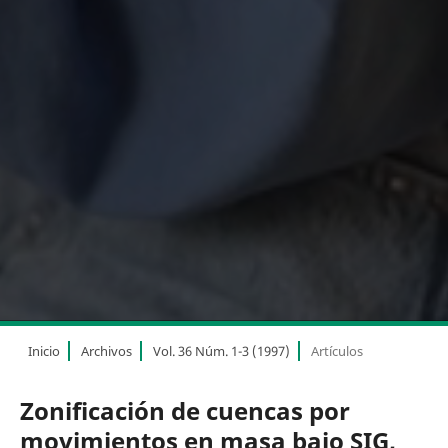
Inicio
Archivos
Vol. 36 Núm. 1-3 (1997)
Artículos
Zonificación de cuencas por
movimientos en masa bajo SIG,