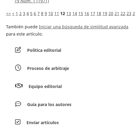
19 Núm. 1 (1971)
<<
<
1
2
3
4
5
6
7
8
9
10
11
12
13
14
15
16
17
18
19
20
21
22
23
2
También puede
Iniciar una búsqueda de similitud avanzada
para este artículo.
Política editorial
Proceso de arbitraje
Equipo editorial
Guía para los autores
Envíar artículos