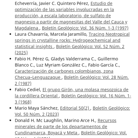
Echeverría, Javier C. Quintero Pérez,
Estudio de
optimización de las variables involucradas en la
producción, a escala laboratorio, de sulfato de
magnesio a partir de magnesitas del Valle del Cauca y
Magdalena
,
Boletín Geológico: Vol. 36 Núm. 1-3 (1997)
Laura Chavarría, Marcela Jaramillo,
Tracing Neotropical
springs in crystalline rocks: Hydrogeochemical and
statistical insights
,
Boletín Geológico: Vol. 52 Núm. 2
(2025)
Fabio H. Pérez G, Gladys Valderrama C., Guillermo
Blanco C., Luz Myriam González C., Fabio García C.,
Caracterización de carbones colombianos, zona
Checua–Lenguazaque
,
Boletín Geológico: Vol. 28 Núm.
2 (1987)
Fabio Cediel,
El grupo Girón, una molasa mesozoica de
la cordillera Oriental
,
Boletín Geológico: Vol. 16 Núm. 1-
3 (1968)
Mario Maya Sánchez,
Editorial 50(2)
,
Boletín Geológico:
Vol. 50 Núm. 2 (2023)
Donald H. Mc Laughlin, Marino Arce H.,
Recursos
minerales de parte de los departamentos de
Cundinamarca, Boyacá y Meta
,
Boletín Geológico: Vol.