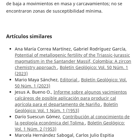
de baja a movimientos en masa y carcavamientos; no se
encontraron zonas de susceptibilidad mínima.
Artículos similares
Ana María Correa Martínez, Gabriel Rodríguez García,
Potential of metallogenic fertility of the Triassic-Jurassic
magmatism in the Santander Massif, Colombia: A zircon
chemistry approach
,
Boletín Geológico: Vol. 50 Núm. 1
(2023)
Mario Maya Sánchez,
Editorial
,
Boletín Geológico: Vol.
50 Núm. 1 (2023)
Jesus A. Bueno O.,
Informe sobre algunos yacimientos
calcáreos de posible aplicación para producir cal
agrícola para el departamento de Nariño
,
Boletín
Geológico: Vol. 1 Núm. 1 (1953)
Darío Suescun Gómez,
Contribución al conocimiento de
la geología económica del Tolima
,
Boletín Geológico:
Vol. 1 Núm. 2 (1953)
Marcela Hernández Sabogal, Carlos Julio Espitia