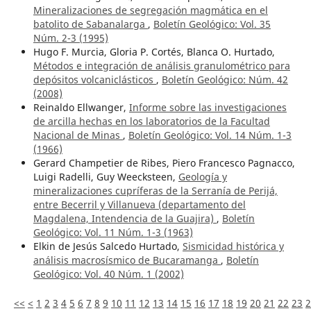
Mineralizaciones de segregación magmática en el
batolito de Sabanalarga
,
Boletín Geológico: Vol. 35
Núm. 2-3 (1995)
Hugo F. Murcia, Gloria P. Cortés, Blanca O. Hurtado,
Métodos e integración de análisis granulométrico para
depósitos volcaniclásticos
,
Boletín Geológico: Núm. 42
(2008)
Reinaldo Ellwanger,
Informe sobre las investigaciones
de arcilla hechas en los laboratorios de la Facultad
Nacional de Minas
,
Boletín Geológico: Vol. 14 Núm. 1-3
(1966)
Gerard Champetier de Ribes, Piero Francesco Pagnacco,
Luigi Radelli, Guy Weecksteen,
Geología y
mineralizaciones cupríferas de la Serranía de Perijá,
entre Becerril y Villanueva (departamento del
Magdalena, Intendencia de la Guajira)
,
Boletín
Geológico: Vol. 11 Núm. 1-3 (1963)
Elkin de Jesús Salcedo Hurtado,
Sismicidad histórica y
análisis macrosísmico de Bucaramanga
,
Boletín
Geológico: Vol. 40 Núm. 1 (2002)
<<
<
1
2
3
4
5
6
7
8
9
10
11
12
13
14
15
16
17
18
19
20
21
22
23
2