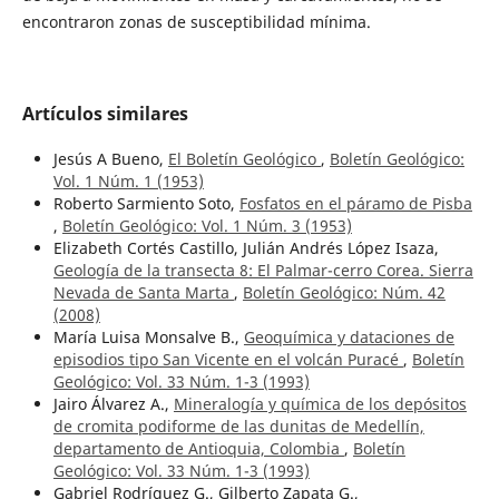
encontraron zonas de susceptibilidad mínima.
Artículos similares
Jesús A Bueno,
El Boletín Geológico
,
Boletín Geológico:
Vol. 1 Núm. 1 (1953)
Roberto Sarmiento Soto,
Fosfatos en el páramo de Pisba
,
Boletín Geológico: Vol. 1 Núm. 3 (1953)
Elizabeth Cortés Castillo, Julián Andrés López Isaza,
Geología de la transecta 8: El Palmar-cerro Corea. Sierra
Nevada de Santa Marta
,
Boletín Geológico: Núm. 42
(2008)
María Luisa Monsalve B.,
Geoquímica y dataciones de
episodios tipo San Vicente en el volcán Puracé
,
Boletín
Geológico: Vol. 33 Núm. 1-3 (1993)
Jairo Álvarez A.,
Mineralogía y química de los depósitos
de cromita podiforme de las dunitas de Medellín,
departamento de Antioquia, Colombia
,
Boletín
Geológico: Vol. 33 Núm. 1-3 (1993)
Gabriel Rodríguez G., Gilberto Zapata G.,