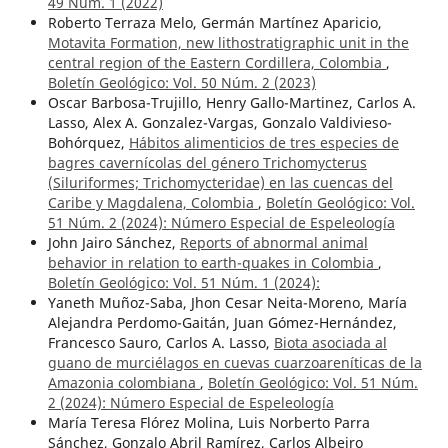
49 Núm. 1 (2022)
Roberto Terraza Melo, Germán Martínez Aparicio,
Motavita Formation, new lithostratigraphic unit in the
central region of the Eastern Cordillera, Colombia
,
Boletín Geológico: Vol. 50 Núm. 2 (2023)
Oscar Barbosa-Trujillo, Henry Gallo-Martinez, Carlos A.
Lasso, Alex A. Gonzalez-Vargas, Gonzalo Valdivieso-
Bohórquez,
Hábitos alimenticios de tres especies de
bagres cavernícolas del género Trichomycterus
(Siluriformes; Trichomycteridae) en las cuencas del
Caribe y Magdalena, Colombia
,
Boletín Geológico: Vol.
51 Núm. 2 (2024): Número Especial de Espeleología
John Jairo Sánchez,
Reports of abnormal animal
behavior in relation to earth-quakes in Colombia
,
Boletín Geológico: Vol. 51 Núm. 1 (2024):
Yaneth Muñoz-Saba, Jhon Cesar Neita-Moreno, María
Alejandra Perdomo-Gaitán, Juan Gómez-Hernández,
Francesco Sauro, Carlos A. Lasso,
Biota asociada al
guano de murciélagos en cuevas cuarzoareníticas de la
Amazonia colombiana
,
Boletín Geológico: Vol. 51 Núm.
2 (2024): Número Especial de Espeleología
María Teresa Flórez Molina, Luis Norberto Parra
Sánchez, Gonzalo Abril Ramírez, Carlos Albeiro