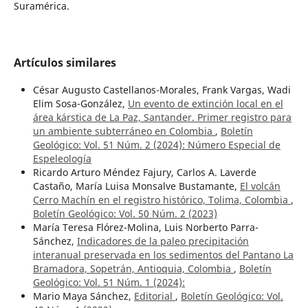
Suramérica.
Artículos similares
César Augusto Castellanos-Morales, Frank Vargas, Wadi
Elim Sosa-González,
Un evento de extinción local en el
área kárstica de La Paz, Santander. Primer registro para
un ambiente subterráneo en Colombia
,
Boletín
Geológico: Vol. 51 Núm. 2 (2024): Número Especial de
Espeleología
Ricardo Arturo Méndez Fajury, Carlos A. Laverde
Castaño, María Luisa Monsalve Bustamante,
El volcán
Cerro Machín en el registro histórico, Tolima, Colombia
,
Boletín Geológico: Vol. 50 Núm. 2 (2023)
María Teresa Flórez-Molina, Luis Norberto Parra-
Sánchez,
Indicadores de la paleo precipitación
interanual preservada en los sedimentos del Pantano La
Bramadora, Sopetrán, Antioquia, Colombia
,
Boletín
Geológico: Vol. 51 Núm. 1 (2024):
Mario Maya Sánchez,
Editorial
,
Boletín Geológico: Vol.