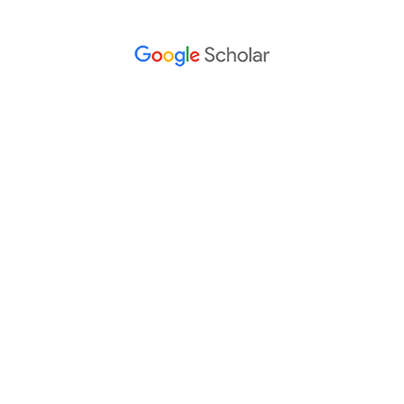
Información
Para lectores/as
Para autores/as
Para bibliotecarios/as
Tutoriales
Intrucciones para autores
Cómo enviar un artículo
Cómo cargar una versión corregida
Cómo diligenciar metadatos en OJS