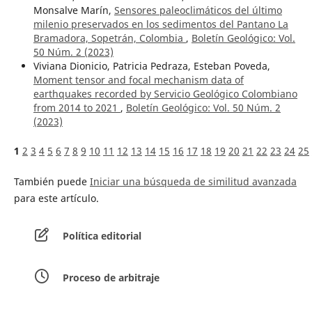
Monsalve Marín,
Sensores paleoclimáticos del último
milenio preservados en los sedimentos del Pantano La
Bramadora, Sopetrán, Colombia
,
Boletín Geológico: Vol.
50 Núm. 2 (2023)
Viviana Dionicio, Patricia Pedraza, Esteban Poveda,
Moment tensor and focal mechanism data of
earthquakes recorded by Servicio Geológico Colombiano
from 2014 to 2021
,
Boletín Geológico: Vol. 50 Núm. 2
(2023)
1
2
3
4
5
6
7
8
9
10
11
12
13
14
15
16
17
18
19
20
21
22
23
24
25
También puede
Iniciar una búsqueda de similitud avanzada
para este artículo.
Política editorial
Proceso de arbitraje