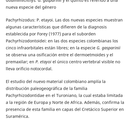
Goulmimichthys: G. gasparinii
y el quinto es referido a una
nueva especie del género
Pachyrhizodus: P. etayoi. Las dos nuevas especies muestran
algunas características que difieren de la diagnosis
establecida por Forey (1977) para el suborden
Pachyrhizodontoidei: en las dos especies colombianas los
cinco infraorbitales están libres; en la especie
G. gasparinii
se observa una osificación entre el dermoetmoides y el
premaxilar; en
P. etayoi
el único centro vertebral visible no
lleva orificio notocordal.
El estudio del nuevo material colombiano amplía la
distribución paleogeográfica de la familia
Pachyrhizodontidae en el Turoniano, la cual estaba limitada
a la región de Europa y Norte de Africa. Además, confirma la
presencia de esta familia en capas del Cretácico Superior en
Suramérica.