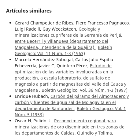
Artículos similares
Gerard Champetier de Ribes, Piero Francesco Pagnacco,
Luigi Radelli, Guy Weecksteen,
Geología y
mineralizaciones cupríferas de la Serranía de Perijá,
entre Becerril y Villanueva (departamento del
Magdalena, Intendencia de la Guajira)
,
Boletín
Geológico: Vol. 11 Núm. 1-3 (1963)
Marcela Hernández Sabogal, Carlos Julio Espitia
Echeverría, Javier C. Quintero Pérez,
Estudio de
optimización de las variables involucradas en la
producción, a escala laboratorio, de sulfato de
magnesio a partir de magnesitas del Valle del Cauca y
Magdalena
,
Boletín Geológico: Vol. 36 Núm. 1-3 (1997)
Enrique Hubach,
Carbón del páramo del Almorzadero y
carbón y fuentes de agua sal de Molagavita en el
departamento de Santander
,
Boletín Geológico: Vol. 1
Núm. 5 (1953)
Oscar H. Pulido U.,
Reconocimiento regional para
mineralizaciones de oro diseminado en tres zonas de
los departamentos de Caldas, Quindío y Tolima,