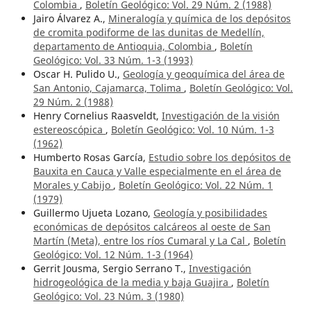
Colombia
,
Boletín Geológico: Vol. 29 Núm. 2 (1988)
Jairo Álvarez A.,
Mineralogía y química de los depósitos
de cromita podiforme de las dunitas de Medellín,
departamento de Antioquia, Colombia
,
Boletín
Geológico: Vol. 33 Núm. 1-3 (1993)
Oscar H. Pulido U.,
Geología y geoquímica del área de
San Antonio, Cajamarca, Tolima
,
Boletín Geológico: Vol.
29 Núm. 2 (1988)
Henry Cornelius Raasveldt,
Investigación de la visión
estereoscópica
,
Boletín Geológico: Vol. 10 Núm. 1-3
(1962)
Humberto Rosas García,
Estudio sobre los depósitos de
Bauxita en Cauca y Valle especialmente en el área de
Morales y Cabijo
,
Boletín Geológico: Vol. 22 Núm. 1
(1979)
Guillermo Ujueta Lozano,
Geología y posibilidades
económicas de depósitos calcáreos al oeste de San
Martín (Meta), entre los ríos Cumaral y La Cal
,
Boletín
Geológico: Vol. 12 Núm. 1-3 (1964)
Gerrit Jousma, Sergio Serrano T.,
Investigación
hidrogeológica de la media y baja Guajira
,
Boletín
Geológico: Vol. 23 Núm. 3 (1980)