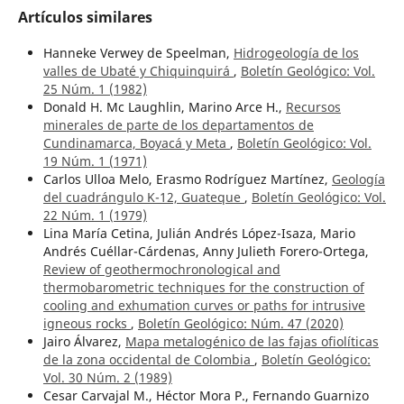
Artículos similares
Hanneke Verwey de Speelman,
Hidrogeología de los
valles de Ubaté y Chiquinquirá
,
Boletín Geológico: Vol.
25 Núm. 1 (1982)
Donald H. Mc Laughlin, Marino Arce H.,
Recursos
minerales de parte de los departamentos de
Cundinamarca, Boyacá y Meta
,
Boletín Geológico: Vol.
19 Núm. 1 (1971)
Carlos Ulloa Melo, Erasmo Rodríguez Martínez,
Geología
del cuadrángulo K-12, Guateque
,
Boletín Geológico: Vol.
22 Núm. 1 (1979)
Lina María Cetina, Julián Andrés López-Isaza, Mario
Andrés Cuéllar-Cárdenas, Anny Julieth Forero-Ortega,
Review of geothermochronological and
thermobarometric techniques for the construction of
cooling and exhumation curves or paths for intrusive
igneous rocks
,
Boletín Geológico: Núm. 47 (2020)
Jairo Álvarez,
Mapa metalogénico de las fajas ofiolíticas
de la zona occidental de Colombia
,
Boletín Geológico:
Vol. 30 Núm. 2 (1989)
Cesar Carvajal M., Héctor Mora P., Fernando Guarnizo