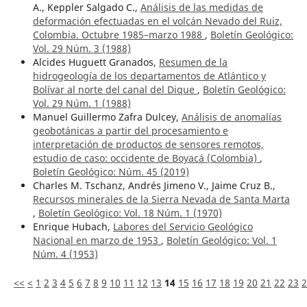
A., Keppler Salgado C.,
Análisis de las medidas de
deformación efectuadas en el volcán Nevado del Ruiz,
Colombia. Octubre 1985–marzo 1988
,
Boletín Geológico:
Vol. 29 Núm. 3 (1988)
Alcides Huguett Granados,
Resumen de la
hidrogeología de los departamentos de Atlántico y
Bolívar al norte del canal del Dique
,
Boletín Geológico:
Vol. 29 Núm. 1 (1988)
Manuel Guillermo Zafra Dulcey,
Análisis de anomalías
geobotánicas a partir del procesamiento e
interpretación de productos de sensores remotos,
estudio de caso: occidente de Boyacá (Colombia)
,
Boletín Geológico: Núm. 45 (2019)
Charles M. Tschanz, Andrés Jimeno V., Jaime Cruz B.,
Recursos minerales de la Sierra Nevada de Santa Marta
,
Boletín Geológico: Vol. 18 Núm. 1 (1970)
Enrique Hubach,
Labores del Servicio Geológico
Nacional en marzo de 1953
,
Boletín Geológico: Vol. 1
Núm. 4 (1953)
<<
<
1
2
3
4
5
6
7
8
9
10
11
12
13
14
15
16
17
18
19
20
21
22
23
2