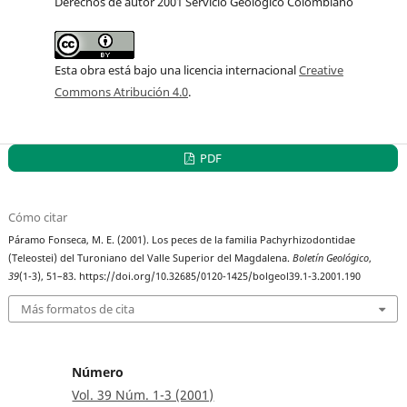
Derechos de autor 2001 Servicio Geológico Colombiano
Esta obra está bajo una licencia internacional
Creative
Commons Atribución 4.0
.
PDF
Cómo citar
Páramo Fonseca, M. E. (2001). Los peces de la familia Pachyrhizodontidae
(Teleostei) del Turoniano del Valle Superior del Magdalena.
Boletín Geológico
,
39
(1-3), 51–83. https://doi.org/10.32685/0120-1425/bolgeol39.1-3.2001.190
Más formatos de cita
Número
Vol. 39 Núm. 1-3 (2001)