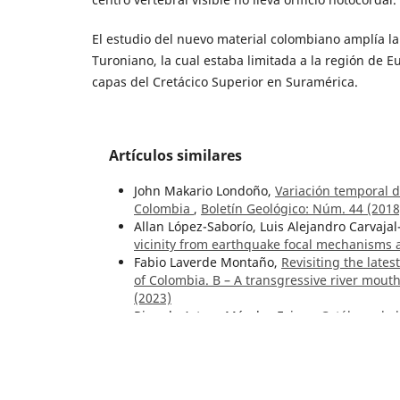
El estudio del nuevo material colombiano amplía la
Turoniano, la cual estaba limitada a la región de E
capas del Cretácico Superior en Suramérica.
Artículos similares
John Makario Londoño,
Variación temporal d
Colombia
,
Boletín Geológico: Núm. 44 (2018
Allan López-Saborío, Luis Alejandro Carvajal
vicinity from earthquake focal mechanisms
Fabio Laverde Montaño,
Revisiting the lates
of Colombia. B – A transgressive river mouth
(2023)
Ricardo Arturo Méndez Fajury,
Catálogo de 
(1989)
Lina María Cetina, Julián Andrés López-Isaz
of geothermochronological and thermobarom
curves or paths for intrusive igneous rocks