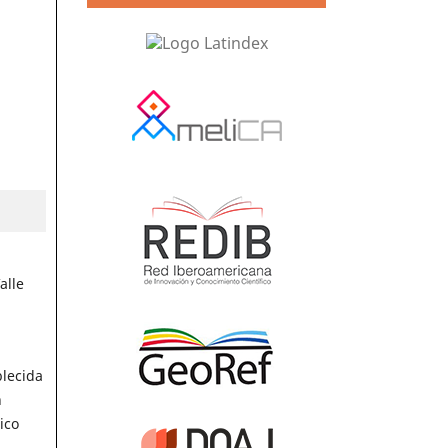
alle
blecida
n
ico