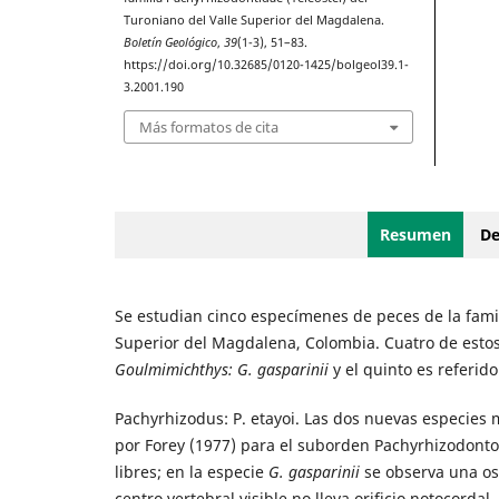
Turoniano del Valle Superior del Magdalena.
Boletín Geológico
,
39
(1-3), 51–83.
https://doi.org/10.32685/0120-1425/bolgeol39.1-
3.2001.190
Más formatos de cita
Resumen
De
Se estudian cinco especímenes de peces de la fami
Superior del Magdalena, Colombia. Cuatro de esto
Goulmimichthys: G. gasparinii
y el quinto es referid
Pachyrhizodus: P. etayoi. Las dos nuevas especies 
por Forey (1977) para el suborden Pachyrhizodontoi
libres; en la especie
G. gasparinii
se observa una osi
centro vertebral visible no lleva orificio notocordal.