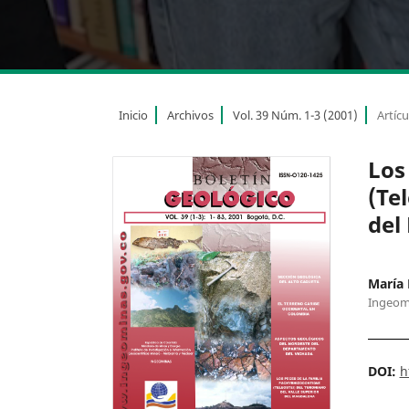
Inicio
Archivos
Vol. 39 Núm. 1-3 (2001)
Artícu
Los
(Te
del
María 
Ingeom
DOI:
h