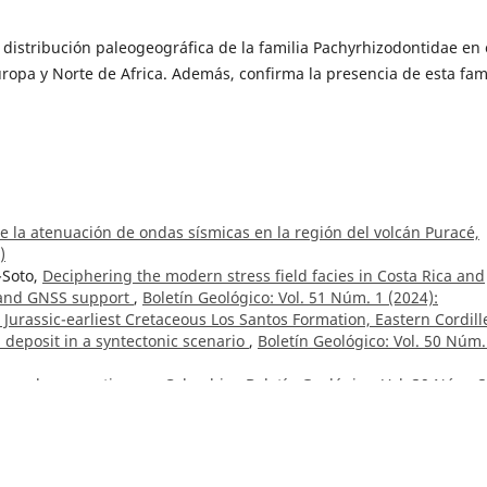
 distribución paleogeográfica de la familia Pachyrhizodontidae en 
uropa y Norte de Africa. Además, confirma la presencia de esta fam
e la atenuación de ondas sísmicas en la región del volcán Puracé,
)
-Soto,
Deciphering the modern stress field facies in Costa Rica and
 and GNSS support
,
Boletín Geológico: Vol. 51 Núm. 1 (2024):
t Jurassic-earliest Cretaceous Los Santos Formation, Eastern Cordill
 deposit in a syntectonic scenario
,
Boletín Geológico: Vol. 50 Núm.
los volcanes activos en Colombia
,
Boletín Geológico: Vol. 30 Núm. 3
a, Mario Andrés Cuéllar-Cárdenas, Anny Julieth Forero-Ortega,
Rev
etric techniques for the construction of cooling and exhumation
,
Boletín Geológico: Núm. 47 (2020)