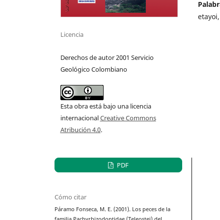
Palabr
etayoi,
Licencia
Derechos de autor 2001 Servicio
Geológico Colombiano
Esta obra está bajo una licencia
internacional
Creative Commons
Atribución 4.0
.
PDF
Cómo citar
Páramo Fonseca, M. E. (2001). Los peces de la
familia Pachyrhizodontidae (Teleostei) del