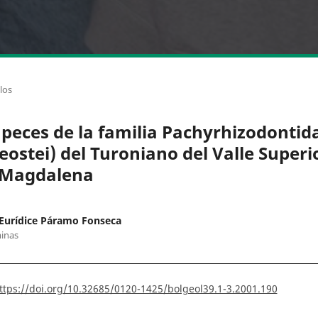
los
 peces de la familia Pachyrhizodontid
leostei) del Turoniano del Valle Superi
 Magdalena
Eurídice Páramo Fonseca
inas
ttps://doi.org/10.32685/0120-1425/bolgeol39.1-3.2001.190