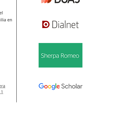
el
ilia en
era
 1
Información
iew
Para lectores/as
Para autores/as