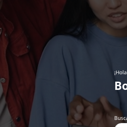
¡Hola
Bo
Busca