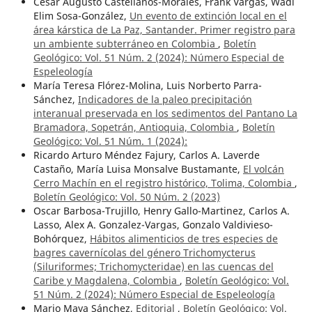
César Augusto Castellanos-Morales, Frank Vargas, Wadi
Elim Sosa-González,
Un evento de extinción local en el
área kárstica de La Paz, Santander. Primer registro para
un ambiente subterráneo en Colombia
,
Boletín
Geológico: Vol. 51 Núm. 2 (2024): Número Especial de
Espeleología
María Teresa Flórez-Molina, Luis Norberto Parra-
Sánchez,
Indicadores de la paleo precipitación
interanual preservada en los sedimentos del Pantano La
Bramadora, Sopetrán, Antioquia, Colombia
,
Boletín
Geológico: Vol. 51 Núm. 1 (2024):
Ricardo Arturo Méndez Fajury, Carlos A. Laverde
Castaño, María Luisa Monsalve Bustamante,
El volcán
Cerro Machín en el registro histórico, Tolima, Colombia
,
Boletín Geológico: Vol. 50 Núm. 2 (2023)
Oscar Barbosa-Trujillo, Henry Gallo-Martinez, Carlos A.
Lasso, Alex A. Gonzalez-Vargas, Gonzalo Valdivieso-
Bohórquez,
Hábitos alimenticios de tres especies de
bagres cavernícolas del género Trichomycterus
(Siluriformes; Trichomycteridae) en las cuencas del
Caribe y Magdalena, Colombia
,
Boletín Geológico: Vol.
51 Núm. 2 (2024): Número Especial de Espeleología
Mario Maya Sánchez,
Editorial
,
Boletín Geológico: Vol.