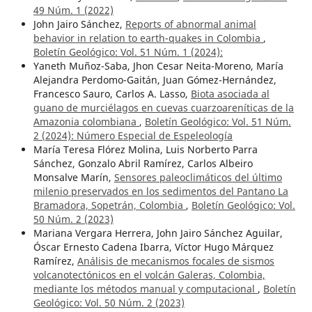
49 Núm. 1 (2022)
John Jairo Sánchez,
Reports of abnormal animal
behavior in relation to earth-quakes in Colombia
,
Boletín Geológico: Vol. 51 Núm. 1 (2024):
Yaneth Muñoz-Saba, Jhon Cesar Neita-Moreno, María
Alejandra Perdomo-Gaitán, Juan Gómez-Hernández,
Francesco Sauro, Carlos A. Lasso,
Biota asociada al
guano de murciélagos en cuevas cuarzoareníticas de la
Amazonia colombiana
,
Boletín Geológico: Vol. 51 Núm.
2 (2024): Número Especial de Espeleología
María Teresa Flórez Molina, Luis Norberto Parra
Sánchez, Gonzalo Abril Ramírez, Carlos Albeiro
Monsalve Marín,
Sensores paleoclimáticos del último
milenio preservados en los sedimentos del Pantano La
Bramadora, Sopetrán, Colombia
,
Boletín Geológico: Vol.
50 Núm. 2 (2023)
Mariana Vergara Herrera, John Jairo Sánchez Aguilar,
Óscar Ernesto Cadena Ibarra, Víctor Hugo Márquez
Ramírez,
Análisis de mecanismos focales de sismos
volcanotectónicos en el volcán Galeras, Colombia,
mediante los métodos manual y computacional
,
Boletín
Geológico: Vol. 50 Núm. 2 (2023)