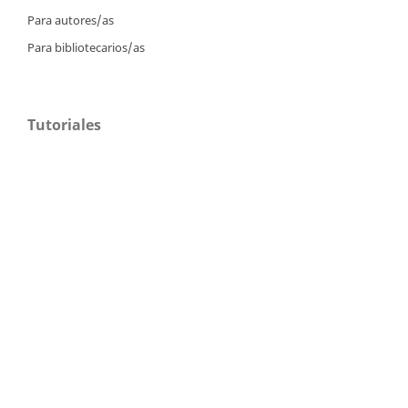
Para autores/as
Para bibliotecarios/as
Tutoriales
Intrucciones para autores
Cómo enviar un artículo
Cómo cargar una versión corregida
Cómo diligenciar metadatos en OJS
Instrucciones para revisores
Cómo hacer una revisión
Instrucciones para editores
Cómo enviar un artículo a revisión
Cómo enviar correcciones a los autores