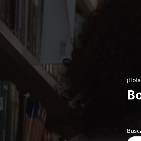
¡Hola
Bo
Busca