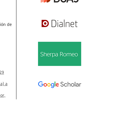
ión de
 29
a) a
or,
Información
Para lectores/as
Para autores/as