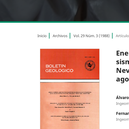
Inicio
Archivos
Vol. 29 Núm. 3 (1988)
Artícul
Ene
sis
Nev
ago
Álvaro
Ingeom
Ferna
Ingeom