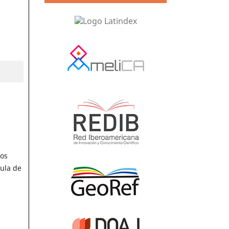
mos
mula de