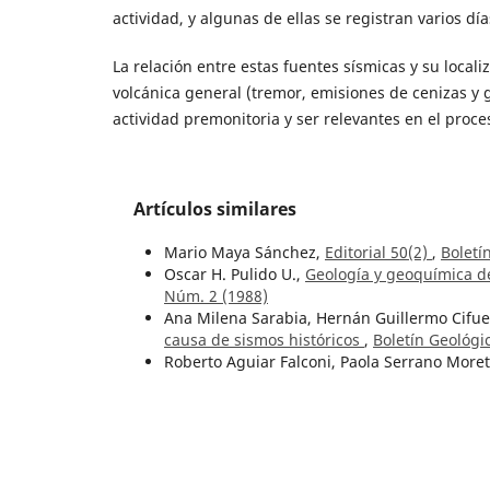
actividad, y algunas de ellas se registran varios d
La relación entre estas fuentes sísmicas y su locali
volcánica general (tremor, emisiones de cenizas y 
actividad premonitoria y ser relevantes en el proces
Artículos similares
Mario Maya Sánchez,
Editorial 50(2)
,
Boletí
Oscar H. Pulido U.,
Geología y geoquímica d
Núm. 2 (1988)
Ana Milena Sarabia, Hernán Guillermo Cifu
causa de sismos históricos
,
Boletín Geológi
Roberto Aguiar Falconi, Paola Serrano Moret
in deterministic form
,
Boletín Geológico: Vo
Jairo Álvarez A.,
Mineralogía y química de lo
departamento de Antioquia, Colombia
,
Bole
Dwight E. Ward, Richard Goldsmith, Jaime C
departamentos de Norte de Santander y Sa