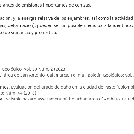
ías antes de emisiones importantes de cenizas.
zación, y la energía relativa de los enjambres, así como la actividad
gas, deformación), pueden ser un posible medio para la identificac
o de vigilancia y pronóstico.
n Geológico: Vol. 50 Núm. 2 (2023)
el área de San Antonio, Cajamarca, Tolima
,
Boletín Geológico: Vol.
entes,
Evaluación del grado de daño en la ciudad de Pasto (Colombi
co: Núm. 44 (2018)
a ,
Seismic hazard assessment of the urban area of Ambato, Ecuad
l. 48 Núm. 2 (2021)
s depósitos de cromita podiforme de las dunitas de Medellín,
tín Geológico: Vol. 33 Núm. 1-3 (1993)
ruz B., Hernán Restrepo A.,
Recursos minerales de parte de los
ntander
,
Boletín Geológico: Vol. 18 Núm. 3 (1970)