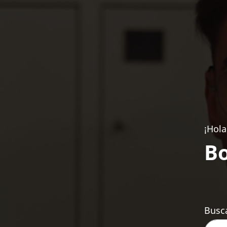
¡Hola
Bo
Busca