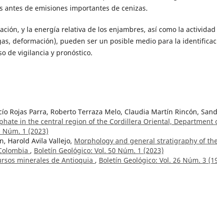
ías antes de emisiones importantes de cenizas.
zación, y la energía relativa de los enjambres, así como la actividad
gas, deformación), pueden ser un posible medio para la identificac
o de vigilancia y pronóstico.
ío Rojas Parra, Roberto Terraza Melo, Claudia Martín Rincón, San
hate in the central region of the Cordillera Oriental, Department 
0 Núm. 1 (2023)
n, Harold Avila Vallejo,
Morphology and general stratigraphy of th
 Colombia
,
Boletín Geológico: Vol. 50 Núm. 1 (2023)
rsos minerales de Antioquia
,
Boletín Geológico: Vol. 26 Núm. 3 (1
elo, Nadia R. Rojas Parra, Germán A. Martínez Aparicio, Sandra Ro
pper Cretaceous (Santonian-Maastrichtian) phosphate deposits in
na Valley, Colombia
,
Boletín Geológico: Vol. 49 Núm. 2 (2022)
ógico: Vol. 49 Núm. 2 (2022)
los andes más septentrionales de Colombia
,
Boletín Geológico: Vol. 