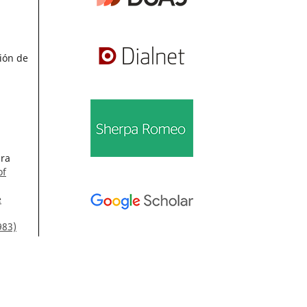
ión de
dra
of
e
983)
jas
 the
Información
Para lectores/as
19
Para autores/as