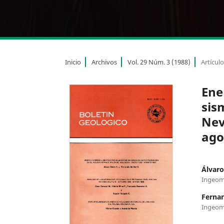
Inicio
Archivos
Vol. 29 Núm. 3 (1988)
Artícul
Ene
sis
Nev
ago
Álvaro
Ingeom
Ferna
Ingeom