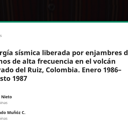
os
rgía sísmica liberada por enjambres 
mos de alta frecuencia en el volcán
ado del Ruiz, Colombia. Enero 1986–
sto 1987
 Nieto
inas
ndo Muñóz C.
inas