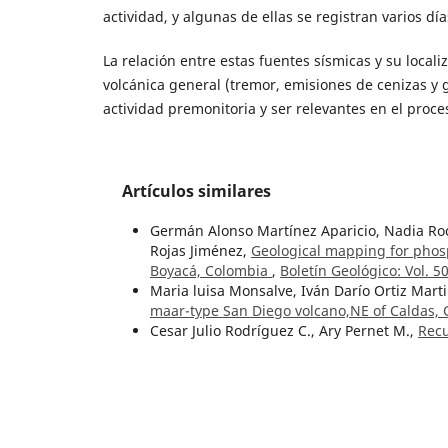
actividad, y algunas de ellas se registran varios d
La relación entre estas fuentes sísmicas y su locali
volcánica general (tremor, emisiones de cenizas y 
actividad premonitoria y ser relevantes en el proces
Artículos similares
Germán Alonso Martínez Aparicio, Nadia Roc
Rojas Jiménez,
Geological mapping for phosp
Boyacá, Colombia
,
Boletín Geológico: Vol. 5
Maria luisa Monsalve, Iván Darío Ortiz Marti
maar-type San Diego volcano,NE of Caldas,
Cesar Julio Rodríguez C., Ary Pernet M.,
Recu
Claudia L. Martín Rincón, Roberto Terraza M
Jiménez, Juan S. Hernández González,
The U
west of the Neiva subbasin, Upper Magdale
Mario Maya Sánchez,
Editorial
,
Boletín Geol
Earl M. Irving,
La evolución estructural de 