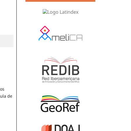
mos
mula de