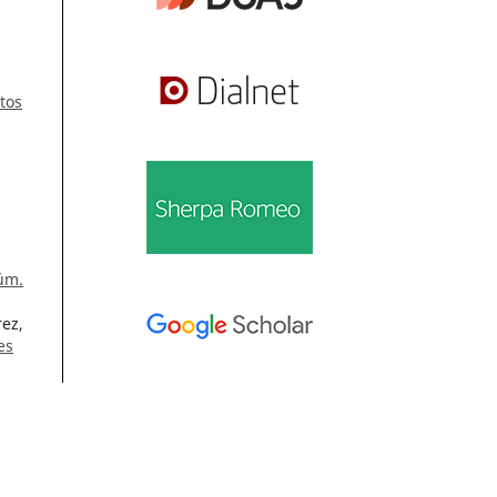
tos
Núm.
rez,
es
 Vol.
Información
Para lectores/as
Para autores/as