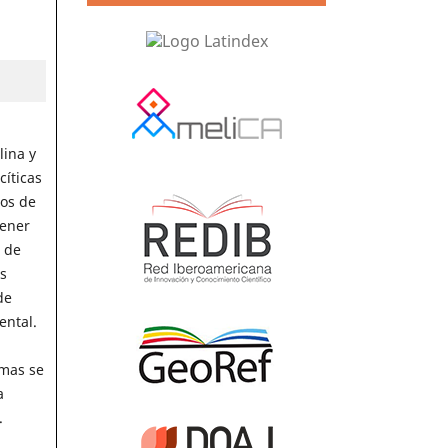
lina y
cíticas
dos de
tener
 de
s
de
ental.
gmas se
a
.