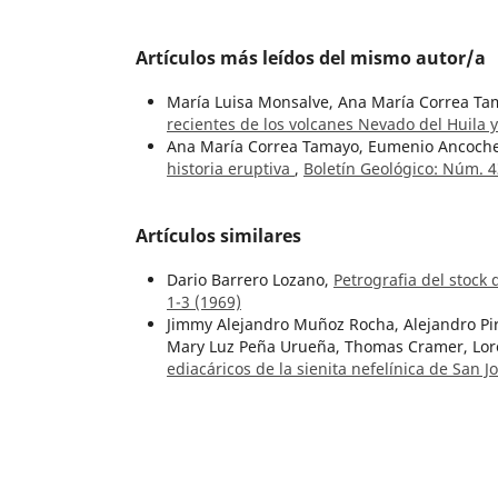
Artículos más leídos del mismo autor/a
María Luisa Monsalve, Ana María Correa Tam
recientes de los volcanes Nevado del Huila
Ana María Correa Tamayo, Eumenio Ancoche
historia eruptiva
,
Boletín Geológico: Núm. 4
Artículos similares
Dario Barrero Lozano,
Petrografia del stock
1-3 (1969)
Jimmy Alejandro Muñoz Rocha, Alejandro Pir
Mary Luz Peña Urueña, Thomas Cramer, Loren
ediacáricos de la sienita nefelínica de San 
datación U/Pb mediante LA-ICP-MS
,
Boletín
Alcides Huguett Granados,
Resumen del estu
29 Núm. 1 (1988)
Álvaro Murillo R., Alberto Núñez T., Hernan
Peralonso, Ortega, Tolima
,
Boletín Geológic