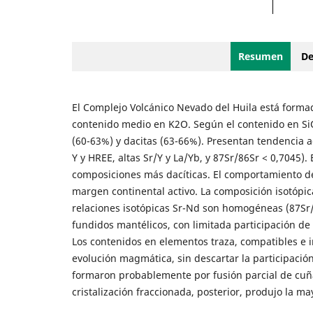
Resumen
De
El Complejo Volcánico Nevado del Huila está formad
contenido medio en K2O. Según el contenido en SiO2
(60-63%) y dacitas (63-66%). Presentan tendencia a
Y y HREE, altas Sr/Y y La/Yb, y 87Sr/86Sr < 0,7045)
composiciones más dacíticas. El comportamiento de
margen continental activo. La composición isotópica
relaciones isotópicas Sr-Nd son homogéneas (87Sr/
fundidos mantélicos, con limitada participación d
Los contenidos en elementos traza, compatibles e in
evolución magmática, sin descartar la participaci
formaron probablemente por fusión parcial de cuñ
cristalización fraccionada, posterior, produjo la m