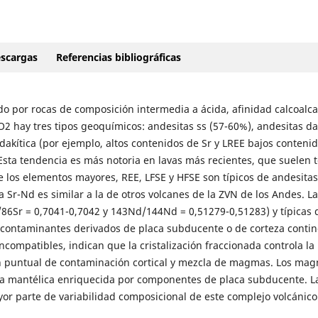
scargas
Referencias bibliográficas
o por rocas de composición intermedia a ácida, afinidad calcoalca
 hay tres tipos geoquímicos: andesitas ss (57-60%), andesitas da
dakítica (por ejemplo, altos contenidos de Sr y LREE bajos conteni
. Esta tendencia es más notoria en lavas más recientes, que suelen 
 los elementos mayores, REE, LFSE y HFSE son típicos de andesitas
 Sr-Nd es similar a la de otros volcanes de la ZVN de los Andes. La
86Sr = 0,7041-0,7042 y 143Nd/144Nd = 0,51279-0,51283) y típicas 
e contaminantes derivados de placa subducente o de corteza contin
compatibles, indican que la cristalización fraccionada controla la
ón puntual de contaminación cortical y mezcla de magmas. Los ma
a mantélica enriquecida por componentes de placa subducente. L
ayor parte de variabilidad composicional de este complejo volcánico