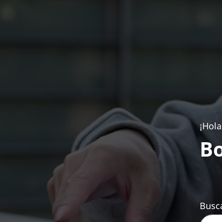
¡Hola
Bo
Busca