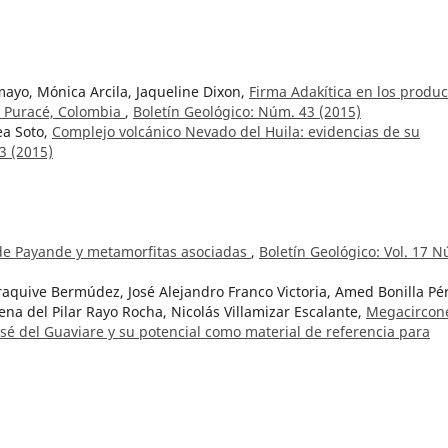
ayo, Mónica Arcila, Jaqueline Dixon,
Firma Adakítica en los produc
 y Puracé, Colombia
,
Boletín Geológico: Núm. 43 (2015)
a Soto,
Complejo volcánico Nevado del Huila: evidencias de su
3 (2015)
 de Payande y metamorfitas asociadas
,
Boletín Geológico: Vol. 17 
aquive Bermúdez, José Alejandro Franco Victoria, Amed Bonilla Pé
a del Pilar Rayo Rocha, Nicolás Villamizar Escalante,
Megacircon
José del Guaviare y su potencial como material de referencia para
 Geológico: Núm. 45 (2019)
dio hidrogeológico de la media y baja Guajira
,
Boletín Geológico:
do Lozano Q.,
Geología y prospección geoquímica en la región de
o: Vol. 25 Núm. 2 (1982)