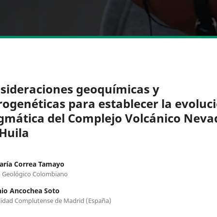
sideraciones geoquímicas y
rogenéticas para establecer la evoluc
mática del Complejo Volcánico Neva
 Huila
aría Correa Tamayo
o Geológico Colombiano
io Ancochea Soto
sidad Complutense de Madrid (España)