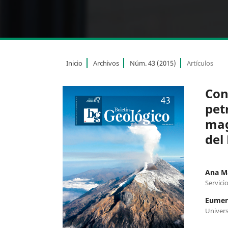
Inicio
Archivos
Núm. 43 (2015)
Artículos
Con
pet
mag
del
Ana M
Servici
Eumen
Univer