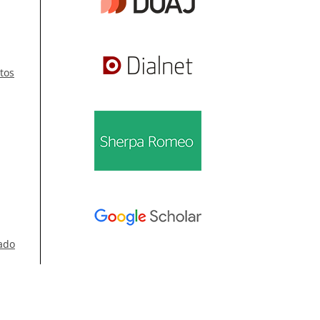
tos
ado
Información
Para lectores/as