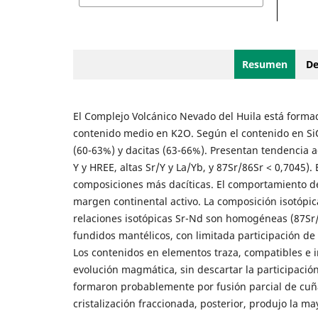
Resumen
De
El Complejo Volcánico Nevado del Huila está formad
contenido medio en K2O. Según el contenido en SiO2
(60-63%) y dacitas (63-66%). Presentan tendencia a
Y y HREE, altas Sr/Y y La/Yb, y 87Sr/86Sr < 0,7045)
composiciones más dacíticas. El comportamiento de
margen continental activo. La composición isotópica
relaciones isotópicas Sr-Nd son homogéneas (87Sr/
fundidos mantélicos, con limitada participación d
Los contenidos en elementos traza, compatibles e in
evolución magmática, sin descartar la participaci
formaron probablemente por fusión parcial de cuñ
cristalización fraccionada, posterior, produjo la m