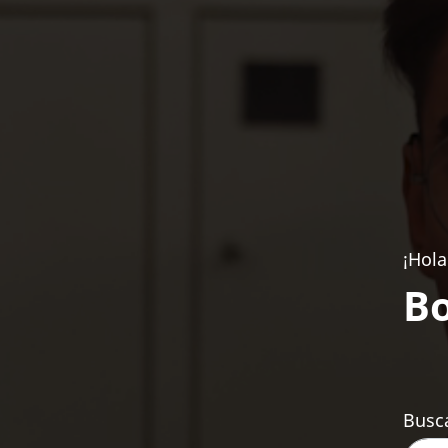
¡Hola
Bo
Busca