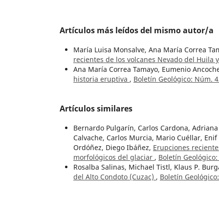
Artículos más leídos del mismo autor/a
María Luisa Monsalve, Ana María Correa Tam
recientes de los volcanes Nevado del Huila
Ana María Correa Tamayo, Eumenio Ancoche
historia eruptiva
,
Boletín Geológico: Núm. 4
Artículos similares
Bernardo Pulgarín, Carlos Cardona, Adriana
Calvache, Carlos Murcia, Mario Cuéllar, Eni
Ordóñez, Diego Ibáñez,
Erupciones reciente
morfológicos del glaciar
,
Boletín Geológico
Rosalba Salinas, Michael Tistl, Klaus P. Bur
del Alto Condoto (Cuzac)
,
Boletín Geológico:
José Manuel Gutiérrez-Mas, Ricardo Alvarez
seawater temperature and sea level changes
oceanic events
,
Boletín Geológico: Vol. 51 N
Felipe Velásquez, Marion Weber Scharff, Ve