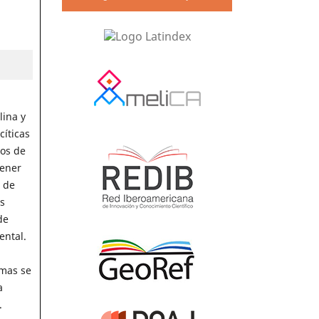
lina y
cíticas
dos de
tener
 de
s
de
ental.
gmas se
a
.