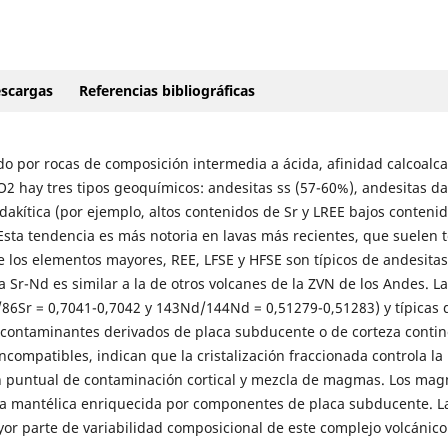
scargas
Referencias bibliográficas
o por rocas de composición intermedia a ácida, afinidad calcoalca
 hay tres tipos geoquímicos: andesitas ss (57-60%), andesitas da
dakítica (por ejemplo, altos contenidos de Sr y LREE bajos conteni
. Esta tendencia es más notoria en lavas más recientes, que suelen 
 los elementos mayores, REE, LFSE y HFSE son típicos de andesitas
 Sr-Nd es similar a la de otros volcanes de la ZVN de los Andes. La
86Sr = 0,7041-0,7042 y 143Nd/144Nd = 0,51279-0,51283) y típicas 
e contaminantes derivados de placa subducente o de corteza contin
compatibles, indican que la cristalización fraccionada controla la
ón puntual de contaminación cortical y mezcla de magmas. Los ma
a mantélica enriquecida por componentes de placa subducente. L
ayor parte de variabilidad composicional de este complejo volcánico