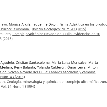
ayo, Mónica Arcila, Jaqueline Dixon,
Firma Adakítica en los produc
 y Puracé, Colombia
,
Boletín Geológico: Núm. 43 (2015)
a Soto,
Complejo volcánico Nevado del Huila: evidencias de su
3 (2015)
 Agudelo, Cristian Santacoloma, María Luisa Monsalve, Marta
f Medina, Reny Balanta, Yolanda Calderón, Ómar Leiva, Milton
s del Volcán Nevado del Huila: Lahares asociados y cambios
: Núm. 43 (2015)
gath,
Geología, mineralogía y química del complejo ultramáfico zon
 Vol. 34 Núm. 1 (1994)
-Alonso, Ángel Sánchez-Bellón,
Sedimentary evidences of historical
 in the Cadiz Bay (SW Spain). Relation with regional high-energy
úm. 1 (2024):
rónica Botero Fernández,
Historical memory of the geology of