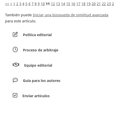
<<
<
1
2
3
4
5
6
7
8
9
10
11
12
13
14
15
16
17
18
19
20
21
22
23
2
También puede
Iniciar una búsqueda de similitud avanzada
para este artículo.
Política editorial
Proceso de arbitraje
Equipo editorial
Guía para los autores
Envíar artículos