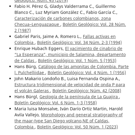
Geológico: Núm. 45 (2019)
Fabio H. Pérez G, Gladys Valderrama C., Guillermo
Blanco C., Luz Myriam González C., Fabio García C.,
Caracterización de carbones colombianos, zona
Checua–Lenguazaque
,
Boletín Geológico: Vol. 28 Núm.
2 (1987)
Gabriel Paris, Jaime A. Romero L.,
Fallas activas en
Colombia
,
Boletín Geológico: Vol. 34 Núm. 2-3 (1994)
Enrique Hubach Eggers,
El yacimiento de cinabrio de
“La Esperanza”, municipio de Salamina, departamento
de Caldas
,
Boletín Geológico: Vol. 1 Núm. 5 (1953)
Hans Bürg,
Catálogo de las amonitas de Colombia. Parte
l. Pulchelliidae
,
Boletín Geológico: Vol. 4 Núm. 1 (1956)
John Makario Londoño B., Luisa Fernanda Ospina A.,
Estructura tridimensional de velocidad de onda P para
el volcán Galeras
,
Boletín Geológico: Núm. 42 (2008)
Hans Bürgl,
Geología de la península de La Guajira
,
Boletín Geológico: Vol. 6 Núm. 1-3 (1958)
Maria luisa Monsalve, Iván Darío Ortiz Martin, Harold
Avila Vallejo,
Morphology and general stratigraphy of
the maar-type San Diego volcano,NE of Caldas,
Colombia
,
Boletín Geológico: Vol. 50 Núm. 1 (2023)