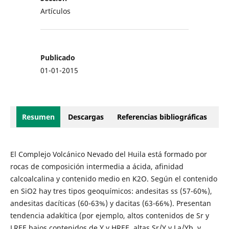
Artículos
Publicado
01-01-2015
Resumen
Descargas
Referencias bibliográficas
El Complejo Volcánico Nevado del Huila está formado por
rocas de composición intermedia a ácida, afinidad
calcoalcalina y contenido medio en K2O. Según el contenido
en SiO2 hay tres tipos geoquímicos: andesitas ss (57-60%),
andesitas dacíticas (60-63%) y dacitas (63-66%). Presentan
tendencia adakítica (por ejemplo, altos contenidos de Sr y
LREE bajos contenidos de Y y HREE, altas Sr/Y y La/Yb, y