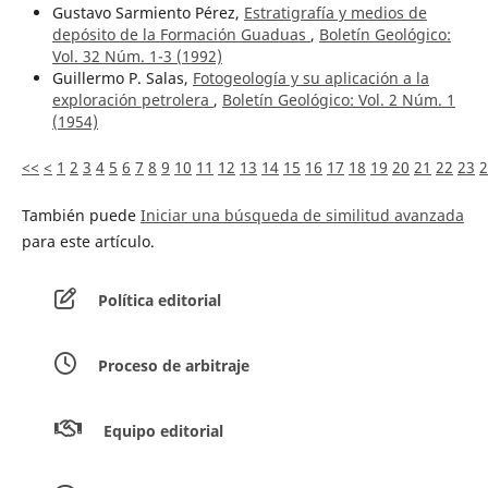
Gustavo Sarmiento Pérez,
Estratigrafía y medios de
depósito de la Formación Guaduas
,
Boletín Geológico:
Vol. 32 Núm. 1-3 (1992)
Guillermo P. Salas,
Fotogeología y su aplicación a la
exploración petrolera
,
Boletín Geológico: Vol. 2 Núm. 1
(1954)
<<
<
1
2
3
4
5
6
7
8
9
10
11
12
13
14
15
16
17
18
19
20
21
22
23
2
También puede
Iniciar una búsqueda de similitud avanzada
para este artículo.
Política editorial
Proceso de arbitraje
Equipo editorial