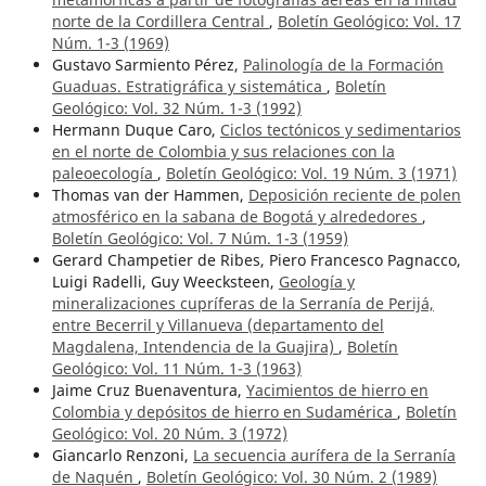
norte de la Cordillera Central
,
Boletín Geológico: Vol. 17
Núm. 1-3 (1969)
Gustavo Sarmiento Pérez,
Palinología de la Formación
Guaduas. Estratigráfica y sistemática
,
Boletín
Geológico: Vol. 32 Núm. 1-3 (1992)
Hermann Duque Caro,
Ciclos tectónicos y sedimentarios
en el norte de Colombia y sus relaciones con la
paleoecología
,
Boletín Geológico: Vol. 19 Núm. 3 (1971)
Thomas van der Hammen,
Deposición reciente de polen
atmosférico en la sabana de Bogotá y alrededores
,
Boletín Geológico: Vol. 7 Núm. 1-3 (1959)
Gerard Champetier de Ribes, Piero Francesco Pagnacco,
Luigi Radelli, Guy Weecksteen,
Geología y
mineralizaciones cupríferas de la Serranía de Perijá,
entre Becerril y Villanueva (departamento del
Magdalena, Intendencia de la Guajira)
,
Boletín
Geológico: Vol. 11 Núm. 1-3 (1963)
Jaime Cruz Buenaventura,
Yacimientos de hierro en
Colombia y depósitos de hierro en Sudamérica
,
Boletín
Geológico: Vol. 20 Núm. 3 (1972)
Giancarlo Renzoni,
La secuencia aurífera de la Serranía
de Naquén
,
Boletín Geológico: Vol. 30 Núm. 2 (1989)