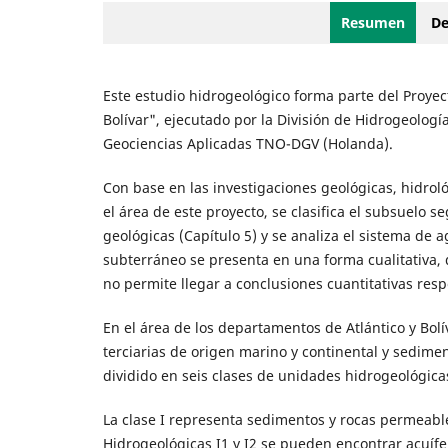
Resumen
De
Este estudio hidrogeológico forma parte del Proyec
Bolívar", ejecutado por la División de Hidrogeologí
Geociencias Aplicadas TNO-DGV (Holanda).
Con base en las investigaciones geológicas, hidrol
el área de este proyecto, se clasifica el subsuelo s
geológicas (Capítulo 5) y se analiza el sistema de a
subterráneo se presenta en una forma cualitativa, d
no permite llegar a conclusiones cuantitativas resp
En el área de los departamentos de Atlántico y Bol
terciarias de origen marino y continental y sedimen
dividido en seis clases de unidades hidrogeológica
La clase I representa sedimentos y rocas permeables
Hidrogeológicas I1 y I2 se pueden encontrar acuífe