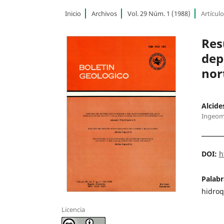
Inicio
Archivos
Vol. 29 Núm. 1 (1988)
Artícul
Res
dep
nor
Alcide
Ingeom
DOI:
h
Palabr
hidroq
Licencia