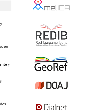
 y
as en
ente y
s
ades