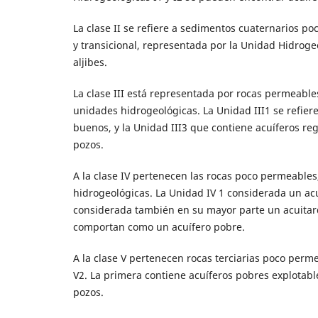
La clase II se refiere a sedimentos cuaternarios po
y transicional, representada por la Unidad Hidroge
aljibes.
La clase III está representada por rocas permeables
unidades hidrogeológicas. La Unidad III1 se refiere
buenos, y la Unidad III3 que contiene acuíferos reg
pozos.
A la clase IV pertenecen las rocas poco permeables
hidrogeológicas. La Unidad IV 1 considerada un ac
considerada también en su mayor parte un acuitard
comportan como un acuífero pobre.
A la clase V pertenecen rocas terciarias poco perm
V2. La primera contiene acuíferos pobres explotabl
pozos.