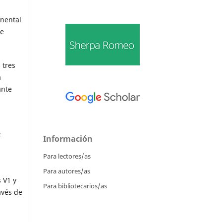
inental
te
 tres
a
ante
2
Información
Para lectores/as
Para autores/as
 V1 y
Para bibliotecarios/as
avés de