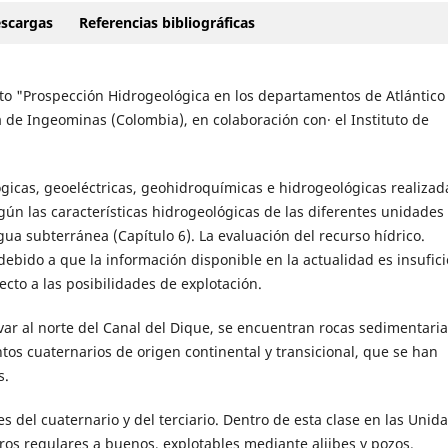
scargas
Referencias bibliográficas
to "Prospección Hidrogeológica en los departamentos de Atlántico
a de Ingeominas (Colombia), en colaboración con· el Instituto de
ógicas, geoeléctricas, geohidroquímicas e hidrogeológicas realizad
egún las características hidrogeológicas de las diferentes unidades
gua subterránea (Capítulo 6). La evaluación del recurso hídrico.
ebido a que la información disponible en la actualidad es insufici
ecto a las posibilidades de explotación.
ívar al norte del Canal del Dique, se encuentran rocas sedimentaria
tos cuaternarios de origen continental y transicional, que se han
s.
 del cuaternario y del terciario. Dentro de esta clase en las Unid
ros regulares a buenos, explotables mediante aljibes y pozos.