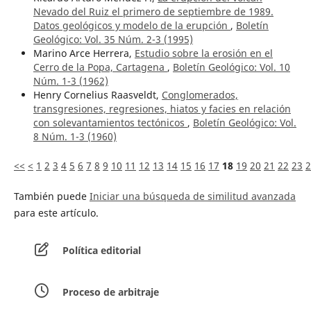
Nevado del Ruiz el primero de septiembre de 1989.
Datos geológicos y modelo de la erupción
,
Boletín
Geológico: Vol. 35 Núm. 2-3 (1995)
Marino Arce Herrera,
Estudio sobre la erosión en el
Cerro de la Popa, Cartagena
,
Boletín Geológico: Vol. 10
Núm. 1-3 (1962)
Henry Cornelius Raasveldt,
Conglomerados,
transgresiones, regresiones, hiatos y facies en relación
con solevantamientos tectónicos
,
Boletín Geológico: Vol.
8 Núm. 1-3 (1960)
<<
<
1
2
3
4
5
6
7
8
9
10
11
12
13
14
15
16
17
18
19
20
21
22
23
2
También puede
Iniciar una búsqueda de similitud avanzada
para este artículo.
Política editorial
Proceso de arbitraje