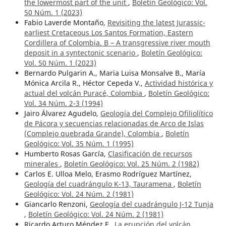
the lowermost part of the unit
,
Boletín Geológico: Vol.
50 Núm. 1 (2023)
Fabio Laverde Montaño,
Revisiting the latest Jurassic-
earliest Cretaceous Los Santos Formation, Eastern
Cordillera of Colombia. B – A transgressive river mouth
deposit in a syntectonic scenario
,
Boletín Geológico:
Vol. 50 Núm. 1 (2023)
Bernardo Pulgarin A., Maria Luisa Monsalve B., María
Mónica Arcila R., Héctor Cepeda V.,
Actividad histórica y
actual del volcán Puracé, Colombia
,
Boletín Geológico:
Vol. 34 Núm. 2-3 (1994)
Jairo Álvarez Agudelo,
Geología del Complejo Ofiliolítico
de Pácora y secuencias relacionadas de Arco de Islas
(Complejo quebrada Grande), Colombia
,
Boletín
Geológico: Vol. 35 Núm. 1 (1995)
Humberto Rosas García,
Clasificación de recursos
minerales
,
Boletín Geológico: Vol. 25 Núm. 2 (1982)
Carlos E. Ulloa Melo, Erasmo Rodríguez Martínez,
Geología del cuadrángulo K-13, Tauramena
,
Boletín
Geológico: Vol. 24 Núm. 2 (1981)
Giancarlo Renzoni,
Geología del cuadrángulo J-12 Tunja
,
Boletín Geológico: Vol. 24 Núm. 2 (1981)
Ricardo Arturo Méndez F.,
La erupción del volcán