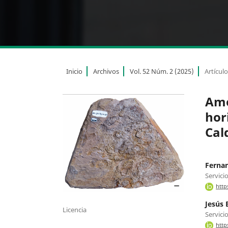
Inicio
Archivos
Vol. 52 Núm. 2 (2025)
Artícul
Amo
hori
Cal
Ferna
Servici
http
Jesús 
Licencia
Servici
http