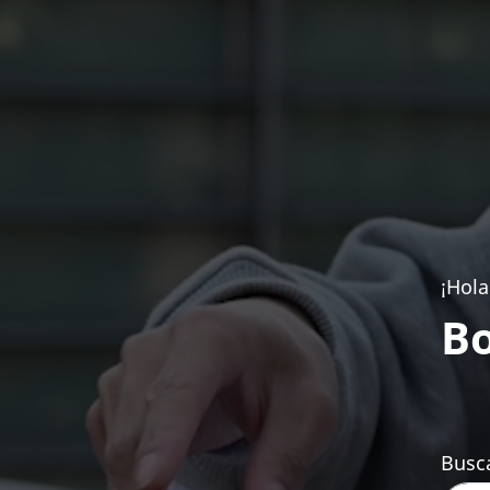
¡Hola
Bo
Busca