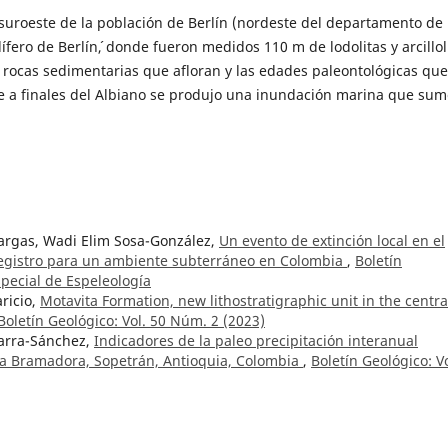
suroeste de la población de Berlín (nordeste del departamento de
ífero de Berlín´, donde fueron medidos 110 m de lodolitas y arcillol
s rocas sedimentarias que afloran y las edades paleontológicas que
a finales del Albiano se produjo una inundación marina que sum
argas, Wadi Elim Sosa-González,
Un evento de extinción local en el
 registro para un ambiente subterráneo en Colombia
,
Boletín
pecial de Espeleología
ricio,
Motavita Formation, new lithostratigraphic unit in the centra
Boletín Geológico: Vol. 50 Núm. 2 (2023)
Parra-Sánchez,
Indicadores de la paleo precipitación interanual
La Bramadora, Sopetrán, Antioquia, Colombia
,
Boletín Geológico: Vo
verde Castaño, María Luisa Monsalve Bustamante,
El volcán Cerro
lombia
,
Boletín Geológico: Vol. 50 Núm. 2 (2023)
ógico: Vol. 49 Núm. 1 (2022)