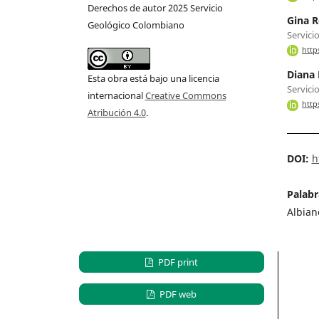
Derechos de autor 2025 Servicio
Gina R
Geológico Colombiano
Servici
http
Diana
Esta obra está bajo una licencia
Servici
internacional
Creative Commons
http
Atribución 4.0
.
DOI:
h
Palabr
Albian
PDF print
PDF web