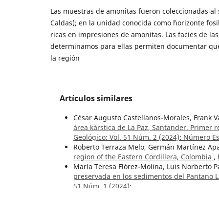
Las muestras de amonitas fueron coleccionadas al 
Caldas); en la unidad conocida como ´horizonte fosil
ricas en impresiones de amonitas. Las facies de la
determinamos para ellas permiten documentar que 
la región
Artículos similares
César Augusto Castellanos-Morales, Frank V
área kárstica de La Paz, Santander. Primer
Geológico: Vol. 51 Núm. 2 (2024): Número Es
Roberto Terraza Melo, Germán Martínez Apa
region of the Eastern Cordillera, Colombia
,
María Teresa Flórez-Molina, Luis Norberto 
preservada en los sedimentos del Pantano 
51 Núm. 1 (2024):
Ricardo Arturo Méndez Fajury, Carlos A. La
Machín en el registro histórico, Tolima, Co
Mario Maya Sánchez,
Editorial
,
Boletín Geol