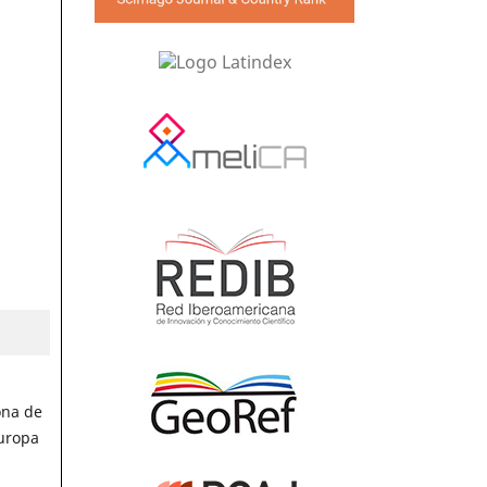
ona de
uropa