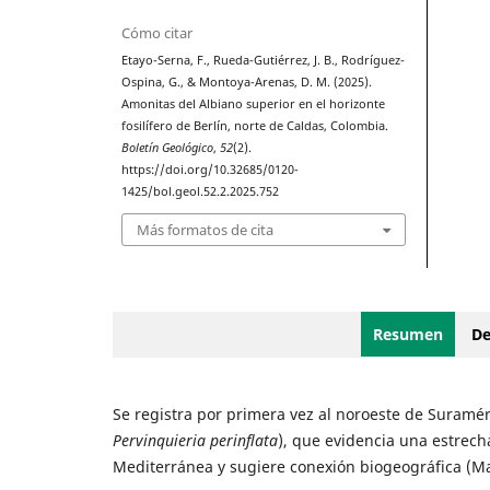
Cómo citar
Etayo-Serna, F., Rueda-Gutiérrez, J. B., Rodríguez-
Ospina, G., & Montoya-Arenas, D. M. (2025).
Amonitas del Albiano superior en el horizonte
fosilífero de Berlín, norte de Caldas, Colombia.
Boletín Geológico
,
52
(2).
https://doi.org/10.32685/0120-
1425/bol.geol.52.2.2025.752
Más formatos de cita
Resumen
De
Se registra por primera vez al noroeste de Suramé
Pervinquieria perinflata
), que evidencia una estrec
Mediterránea y sugiere conexión biogeográfica (Mar