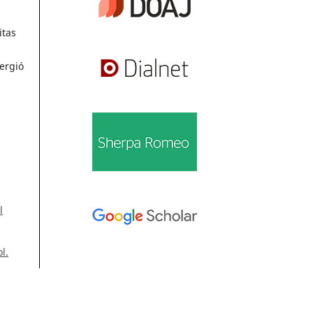
itas
ergió
l
l.
Información
Para lectores/as