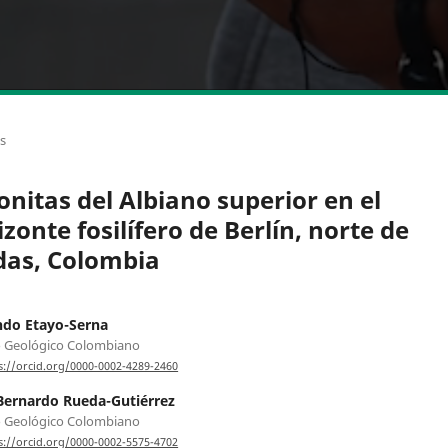
os
nitas del Albiano superior en el
zonte fosilífero de Berlín, norte de
das, Colombia
ndo Etayo-Serna
o Geológico Colombiano
s://orcid.org/0000-0002-4289-2460
Bernardo Rueda-Gutiérrez
o Geológico Colombiano
s://orcid.org/0000-0002-5575-4702