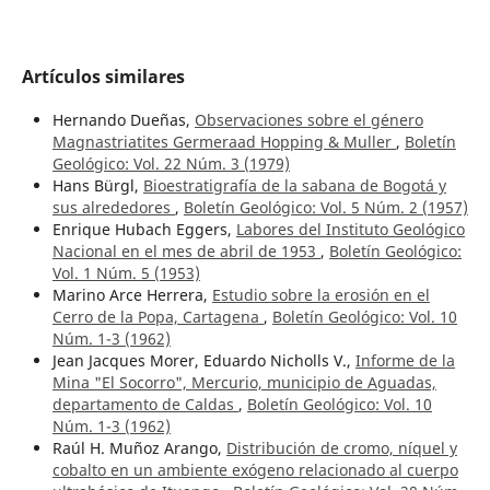
Artículos similares
Hernando Dueñas,
Observaciones sobre el género
Magnastriatites Germeraad Hopping & Muller
,
Boletín
Geológico: Vol. 22 Núm. 3 (1979)
Hans Bürgl,
Bioestratigrafía de la sabana de Bogotá y
sus alrededores
,
Boletín Geológico: Vol. 5 Núm. 2 (1957)
Enrique Hubach Eggers,
Labores del Instituto Geológico
Nacional en el mes de abril de 1953
,
Boletín Geológico:
Vol. 1 Núm. 5 (1953)
Marino Arce Herrera,
Estudio sobre la erosión en el
Cerro de la Popa, Cartagena
,
Boletín Geológico: Vol. 10
Núm. 1-3 (1962)
Jean Jacques Morer, Eduardo Nicholls V.,
Informe de la
Mina "El Socorro", Mercurio, municipio de Aguadas,
departamento de Caldas
,
Boletín Geológico: Vol. 10
Núm. 1-3 (1962)
Raúl H. Muñoz Arango,
Distribución de cromo, níquel y
cobalto en un ambiente exógeno relacionado al cuerpo