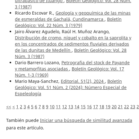
ultrabásico de Ituango
,
Boletín Geológico: Vol. 28 Núm.
3 (1987)
Ricardo Escovar R.,
Geología y geoquímica de las minas
de esmeraldas de Gachalá, Cundinamarca
,
Boletín
Geológico: Vol. 22 Núm. 3 (1979)
Jairo Álvarez Agudelo, Raúl H. Muñoz Arango,
Distribución de cromo, níquel y cobalto en la saprolita y
en los concentrados de sedimentos fluviales derivados
de las dunitas de Medellín
,
Boletín Geológico: Vol. 28
Núm. 3 (1987)
Dario Barrero Lozano,
Petrografia del stock de Payande
y metamorfitas asociadas
,
Boletín Geológico: Vol. 17
Núm. 1-3 (1969)
Mario Maya-Sanchez,
Editorial. 51(2), 2024
,
Boletín
Geológico: Vol. 51 Núm. 2 (2024): Número Especial de
Espeleología
<<
<
1
2
3
4
5
6
7
8
9
10
11
12
13
14
15
16
17
18
19
20
21
22
23
2
También puede
Iniciar una búsqueda de similitud avanzada
para este artículo.